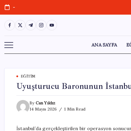
Skip
-
to
content
https://www.facebook.com/
https://twitter.com/
https://t.me/
https://www.instagram.com/
https://youtube.com/
ANA SAYFA
E
EĞITIM
Uyuşturucu Baronunun İstanbul
By
Can Yıldız
14 Mayıs 2026
1 Min Read
İstanbul’da gerçekleştirilen bir operasyon sonucu