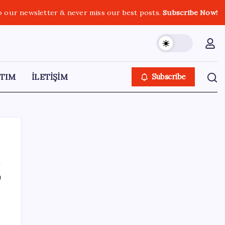
o our newsletter & never miss our best posts.
Subscribe Now!
TIM
İLETİŞİM
Subscribe
ı
SON YAZILAR
ASELSAN’dan 6 ayda 88.5 milyar TL ciro