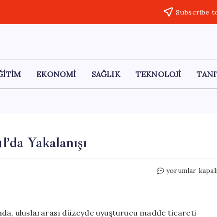
Subscribe t
ĞİTİM
EKONOMİ
SAĞLIK
TEKNOLOJİ
TANI
’da Yakalanışı
Uyuşturucu
yorumlar kapal
Baronunun
İstanbul’da
Yakalanışı
için
nda, uluslararası düzeyde uyuşturucu madde ticareti