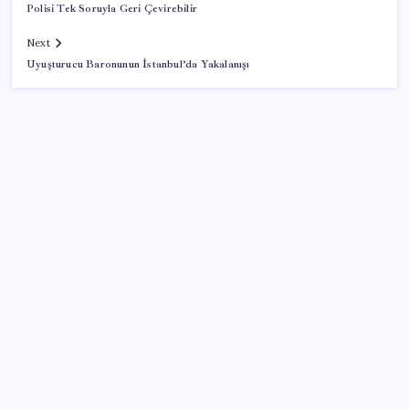
Polisi Tek Soruyla Geri Çevirebilir
Next
Uyuşturucu Baronunun İstanbul’da Yakalanışı
SON YAZILAR
İran: Hürmüz’de anlaşma yakın ancak şartlar yerine
gelmeli
Artık çalışan primi tazminata yansıyacak
Sürekli maddi sorun yaşayan insanların beyni daha
çabuk yaşlanabiliyor: ‘Beyin de yoruluyor’