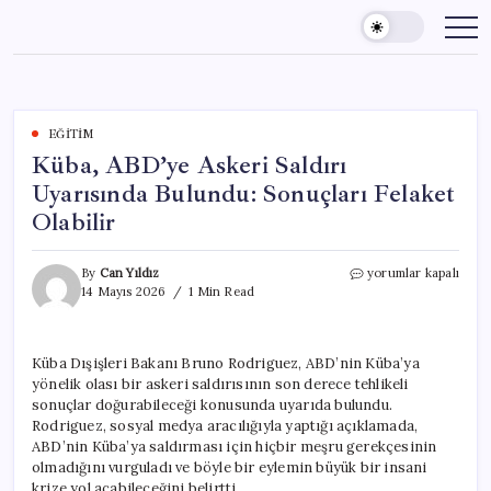
Skip
to
content
EĞITIM
Küba, ABD’ye Askeri Saldırı
Uyarısında Bulundu: Sonuçları Felaket
Olabilir
Küba,
By
Can Yıldız
yorumlar kapalı
ABD’ye
14 Mayıs 2026
1 Min Read
Askeri
Saldırı
Uyarısında
Küba Dışişleri Bakanı Bruno Rodriguez, ABD’nin Küba’ya
Bulundu:
yönelik olası bir askeri saldırısının son derece tehlikeli
Sonuçları
Felaket
sonuçlar doğurabileceği konusunda uyarıda bulundu.
Olabilir
Rodriguez, sosyal medya aracılığıyla yaptığı açıklamada,
için
ABD’nin Küba’ya saldırması için hiçbir meşru gerekçesinin
olmadığını vurguladı ve böyle bir eylemin büyük bir insani
krize yol açabileceğini belirtti.