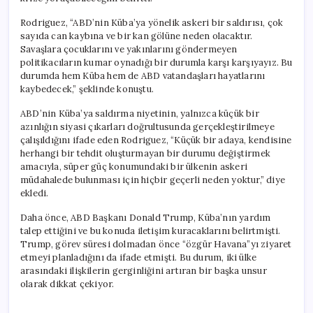
Rodriguez, “ABD’nin Küba’ya yönelik askeri bir saldırısı, çok
sayıda can kaybına ve bir kan gölüne neden olacaktır.
Savaşlara çocuklarını ve yakınlarını göndermeyen
politikacıların kumar oynadığı bir durumla karşı karşıyayız. Bu
durumda hem Küba hem de ABD vatandaşları hayatlarını
kaybedecek,” şeklinde konuştu.
ABD’nin Küba’ya saldırma niyetinin, yalnızca küçük bir
azınlığın siyasi çıkarları doğrultusunda gerçekleştirilmeye
çalışıldığını ifade eden Rodriguez, “Küçük bir adaya, kendisine
herhangi bir tehdit oluşturmayan bir durumu değiştirmek
amacıyla, süper güç konumundaki bir ülkenin askeri
müdahalede bulunması için hiçbir geçerli neden yoktur,” diye
ekledi.
Daha önce, ABD Başkanı Donald Trump, Küba’nın yardım
talep ettiğini ve bu konuda iletişim kuracaklarını belirtmişti.
Trump, görev süresi dolmadan önce “özgür Havana”yı ziyaret
etmeyi planladığını da ifade etmişti. Bu durum, iki ülke
arasındaki ilişkilerin gerginliğini artıran bir başka unsur
olarak dikkat çekiyor.