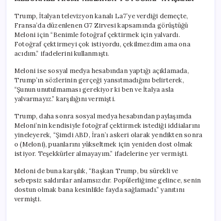
Trump, İtalyan televizyon kanalı La7’ye verdiği demeçte,
Fransa’da düzenlenen G7 Zirvesi kapsamında görüştüğü
Meloni için “Benimle fotoğraf çektirmek için yalvardı.
Fotoğraf çektirmeyi çok istiyordu, çekilmezdim ama ona
acıdım.” ifadelerini kullanmıştı.
Meloni ise sosyal medya hesabından yaptığı açıklamada,
Trump’ın sözlerinin gerçeği yansıtmadığını belirterek,
“Şunun unutulmaması gerekiyor ki ben ve İtalya asla
yalvarmayız.” karşılığını vermişti.
Trump, daha sonra sosyal medya hesabından paylaşımda
Meloni’nin kendisiyle fotoğraf çektirmek istediği iddialarını
yineleyerek, “Şimdi ABD, İran’ı askeri olarak yendikten sonra
o (Meloni), puanlarını yükseltmek için yeniden dost olmak
istiyor. Teşekkürler almayayım.” ifadelerine yer vermişti.
Meloni de buna karşılık, “Başkan Trump, bu sürekli ve
sebepsiz saldırılar anlamsızdır. Popülerliğime gelince, senin
dostun olmak bana kesinlikle fayda sağlamadı.” yanıtını
vermişti.