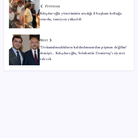
Previous
Kılıçdaroğlu yönetiminin atadığı il başkanı koltuğa
oturdu, tansiyon yükseldi
Next
‘Dokunulmazlıkların kaldırılmasından pişman değilim’
demişti… Kılıçdaroğlu, Selahattin Demirtaş’ı ziyaret
edecek
SON YAZILAR