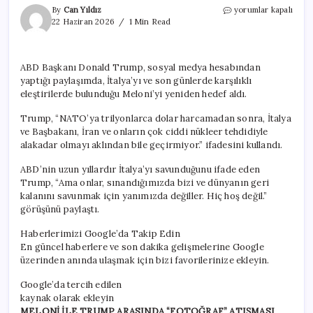
Trump’tan
By
Can Yıldız
yorumlar kapalı
İtalya
22 Haziran 2026
1 Min Read
Başbakanı
Meloni’ye
İran
ABD Başkanı Donald Trump, sosyal medya hesabından
eleştirisi
yaptığı paylaşımda, İtalya’yı ve son günlerde karşılıklı
için
eleştirilerde bulunduğu Meloni’yi yeniden hedef aldı.
Trump, “NATO’ya trilyonlarca dolar harcamadan sonra, İtalya
ve Başbakanı, İran ve onların çok ciddi nükleer tehdidiyle
alakadar olmayı aklından bile geçirmiyor.” ifadesini kullandı.
ABD’nin uzun yıllardır İtalya’yı savunduğunu ifade eden
Trump, “Ama onlar, sınandığımızda bizi ve dünyanın geri
kalanını savunmak için yanımızda değiller. Hiç hoş değil.”
görüşünü paylaştı.
Haberlerimizi Google’da Takip Edin
En güncel haberlere ve son dakika gelişmelerine Google
üzerinden anında ulaşmak için bizi favorilerinize ekleyin.
Google’da tercih edilen
kaynak olarak ekleyin
MELONİ İLE TRUMP ARASINDA “FOTOĞRAF” ATIŞMASI