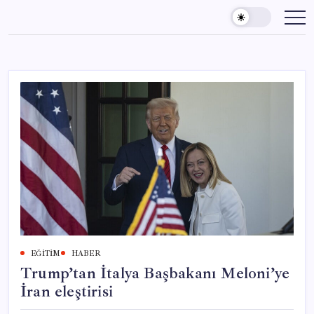
Skip
to
content
EĞITIM
HABER
Trump’tan İtalya Başbakanı Meloni’ye
İran eleştirisi