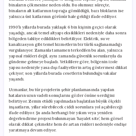
binaların çökmesine neden oldu. Bu olumsuz süreçte,
binaların alt katlarının toprağa gömüldüğü, bazı blokların ise
yalnızca üst katlarının görünür hale geldiği ifade ediliyor.
1990’lı yıllarda burada yaklaşık 6 bin kişinin geçici olarak
yaşadığı, ancak temel altyapı eksiklikleri nedeniyle daha sonra
bölgeden tahliye edildikleri belirtiliyor. Elektrik, su ve
kanalizasyon gibi temel hizmetlerin bir türlü sağlanamadığı
vurgulanıyor. Zamanla tamamen terkedilen bu alan, yalnızca
yapısal riskleri değil, aynı zamanda güvenlik sorunlarıyla da
gündeme gelmeye başladı. Yetkililere göre, bölgenin izole
yapısı nedeniyle yasa dışı faaliyetlerin artış göstermesi dikkat
çekiyor; son yıllarda burada cesetlerin bulunduğu vakalar
yaşandı.
Uzmanlar, bu tür projelerin şehir planlamasında yapılan
hataların uzun vadeli sonuçlarını gözler önüne serdiğini
belirtiyor. Zemin etüdü yapılmadan başlatılan büyük ölçekli
inşaatların, yıllar sürebilecek ciddi sorunlara yol açabileceği
ifade ediliyor. Şu anda herhangi bir yıkım veya yeniden
değerlendirme projesi bulunmayan ‘hayalet site’, hem görsel
olarak dikkat çekmekte hem de artan riskleri nedeniyle endişe
yaratmaya devam ediyor.