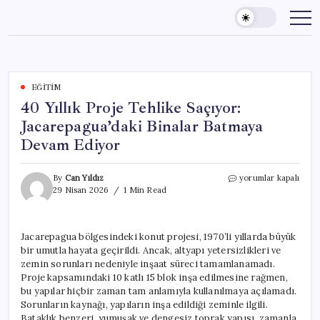
Skip
to
content
EĞITIM
40 Yıllık Proje Tehlike Saçıyor:
Jacarepagua’daki Binalar Batmaya
Devam Ediyor
40
By
Can Yıldız
yorumlar kapalı
Yıllık
29 Nisan 2026
1 Min Read
Proje
Tehlike
Saçıyor:
Jacarepagua bölgesindeki konut projesi, 1970’li yıllarda büyük
Jacarepagua’daki
bir umutla hayata geçirildi. Ancak, altyapı yetersizlikleri ve
Binalar
Batmaya
zemin sorunları nedeniyle inşaat süreci tamamlanamadı.
Devam
Proje kapsamındaki 10 katlı 15 blok inşa edilmesine rağmen,
Ediyor
bu yapılar hiçbir zaman tam anlamıyla kullanılmaya açılamadı.
için
Sorunların kaynağı, yapıların inşa edildiği zeminle ilgili.
Bataklık benzeri, yumuşak ve dengesiz toprak yapısı, zamanla