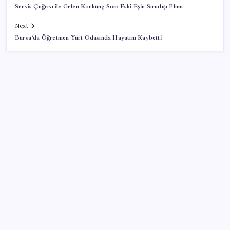
Servis Çağrısı ile Gelen Korkunç Son: Eski Eşin Sıradışı Planı
Next
Bursa’da Öğretmen Yurt Odasında Hayatını Kaybetti
SON YAZILAR
İran: Hürmüz’de anlaşma yakın ancak şartlar yerine
gelmeli
Artık çalışan primi tazminata yansıyacak
Sürekli maddi sorun yaşayan insanların beyni daha
çabuk yaşlanabiliyor: ‘Beyin de yoruluyor’