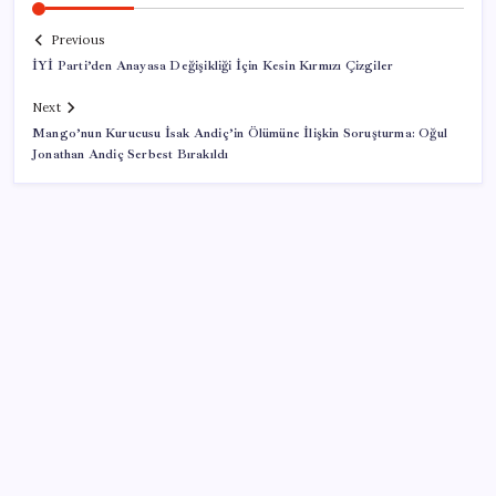
Previous
İYİ Parti’den Anayasa Değişikliği İçin Kesin Kırmızı Çizgiler
Next
Mango’nun Kurucusu İsak Andiç’in Ölümüne İlişkin Soruşturma: Oğul
Jonathan Andiç Serbest Bırakıldı
SON YAZILAR
İran: Hürmüz’de anlaşma yakın ancak şartlar yerine
gelmeli