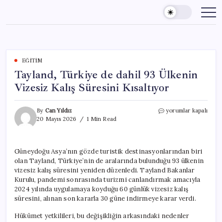
Skip
to
content
EĞITIM
Tayland, Türkiye de dahil 93 Ülkenin
Vizesiz Kalış Süresini Kısaltıyor
Tayland,
By
Can Yıldız
yorumlar kapalı
Türkiye
20 Mayıs 2026
1 Min Read
de
dahil
93
Güneydoğu Asya’nın gözde turistik destinasyonlarından biri
Ülkenin
olan Tayland, Türkiye’nin de aralarında bulunduğu 93 ülkenin
Vizesiz
Kalış
vizesiz kalış süresini yeniden düzenledi. Tayland Bakanlar
Süresini
Kurulu, pandemi sonrasında turizmi canlandırmak amacıyla
Kısaltıyor
2024 yılında uygulamaya koyduğu 60 günlük vizesiz kalış
için
süresini, alınan son kararla 30 güne indirmeye karar verdi.
Hükümet yetkilileri, bu değişikliğin arkasındaki nedenler