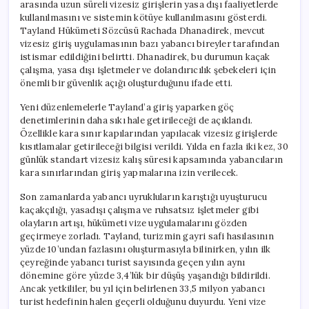
arasında uzun süreli vizesiz girişlerin yasa dışı faaliyetlerde
kullanılmasını ve sistemin kötüye kullanılmasını gösterdi.
Tayland Hükümeti Sözcüsü Rachada Dhanadirek, mevcut
vizesiz giriş uygulamasının bazı yabancı bireyler tarafından
istismar edildiğini belirtti. Dhanadirek, bu durumun kaçak
çalışma, yasa dışı işletmeler ve dolandırıcılık şebekeleri için
önemli bir güvenlik açığı oluşturduğunu ifade etti.
Yeni düzenlemelerle Tayland’a giriş yaparken göç
denetimlerinin daha sıkı hale getirileceği de açıklandı.
Özellikle kara sınır kapılarından yapılacak vizesiz girişlerde
kısıtlamalar getirileceği bilgisi verildi. Yılda en fazla iki kez, 30
günlük standart vizesiz kalış süresi kapsamında yabancıların
kara sınırlarından giriş yapmalarına izin verilecek.
Son zamanlarda yabancı uyrukluların karıştığı uyuşturucu
kaçakçılığı, yasadışı çalışma ve ruhsatsız işletmeler gibi
olayların artışı, hükümeti vize uygulamalarını gözden
geçirmeye zorladı. Tayland, turizmin gayri safi hasılasının
yüzde 10’undan fazlasını oluşturmasıyla bilinirken, yılın ilk
çeyreğinde yabancı turist sayısında geçen yılın aynı
dönemine göre yüzde 3,4’lük bir düşüş yaşandığı bildirildi.
Ancak yetkililer, bu yıl için belirlenen 33,5 milyon yabancı
turist hedefinin halen geçerli olduğunu duyurdu. Yeni vize