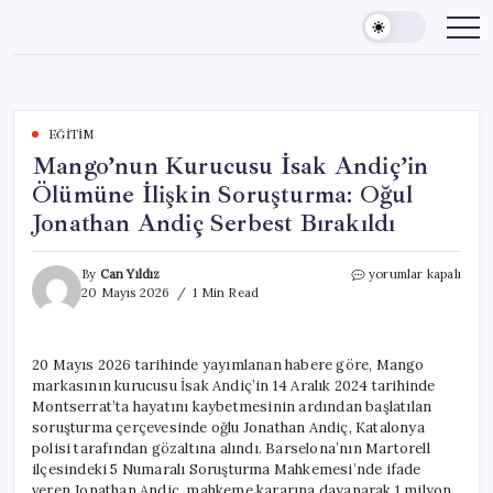
Skip
to
content
EĞITIM
Mango’nun Kurucusu İsak Andiç’in
Ölümüne İlişkin Soruşturma: Oğul
Jonathan Andiç Serbest Bırakıldı
Mango’nun
By
Can Yıldız
yorumlar kapalı
Kurucusu
20 Mayıs 2026
1 Min Read
İsak
Andiç’in
Ölümüne
20 Mayıs 2026 tarihinde yayımlanan habere göre, Mango
İlişkin
markasının kurucusu İsak Andiç’in 14 Aralık 2024 tarihinde
Soruşturma:
Oğul
Montserrat’ta hayatını kaybetmesinin ardından başlatılan
Jonathan
soruşturma çerçevesinde oğlu Jonathan Andiç, Katalonya
Andiç
polisi tarafından gözaltına alındı. Barselona’nın Martorell
Serbest
ilçesindeki 5 Numaralı Soruşturma Mahkemesi’nde ifade
Bırakıldı
veren Jonathan Andiç, mahkeme kararına dayanarak 1 milyon