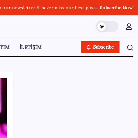
o our newsletter & never miss our best posts.
Subscribe Now!
TIM
İLETİŞİM
Subscribe
SON YAZILAR
İran: Hürmüz’de anlaşma yakın ancak
şartlar yerine gelmeli