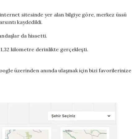
Düzce
deprem!
İstanbul’da
internet sitesinde yer alan bilgiye göre, merkez üssü
hissedildi
rsıntı kaydedildi.
için
andaşlar da hissetti.
,32 kilometre derinlikte gerçekleşti.
ogle üzerinden anında ulaşmak için bizi favorilerinize