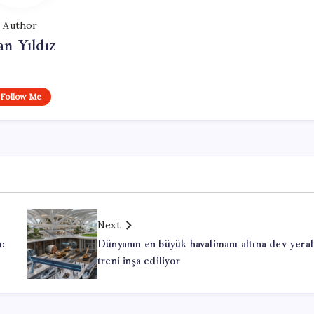
Author
n Yıldız
Follow Me
Next
u:
Dünyanın en büyük havalimanı altına dev yeral
treni inşa ediliyor