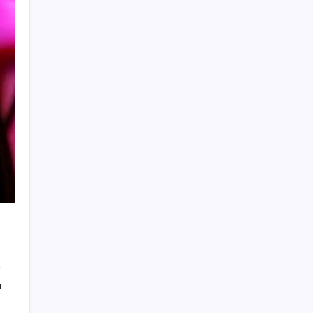
Artık çalışan primi tazminata yansıyacak
Sürekli maddi sorun yaşayan insanların
beyni daha çabuk yaşlanabiliyor: ‘Beyin de
yoruluyor’
Telif baskısı sonuç verdi: Suno şarkılarına
dijital imza geliyor
Google Maps’e büyük değişiklik: Oteli
bulacak, yemeği sipariş edecek
Eskişehir’de 2 belediye başkanı YENİ
Parti’ye geçti
Katlanabilir telefonda incelik yarışı kızıştı:
HONOR Magic V6 Türkiye’de
Meta’ya çocuk güvenliği davasında 567
milyon dolar ceza
Türkiye, Suudi Arabistan ve Pakistan üçlü
ı
savunma anlaşması imzaladı