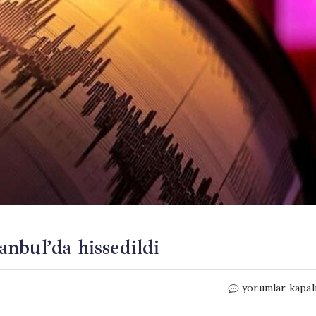
nbul’da hissedildi
Son
yorumlar kapal
dakika…