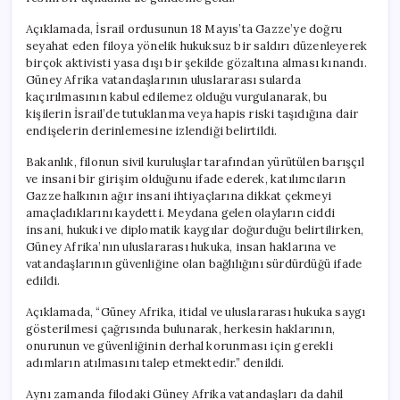
Açıklamada, İsrail ordusunun 18 Mayıs’ta Gazze’ye doğru
seyahat eden filoya yönelik hukuksuz bir saldırı düzenleyerek
birçok aktivisti yasa dışı bir şekilde gözaltına alması kınandı.
Güney Afrika vatandaşlarının uluslararası sularda
kaçırılmasının kabul edilemez olduğu vurgulanarak, bu
kişilerin İsrail’de tutuklanma veya hapis riski taşıdığına dair
endişelerin derinlemesine izlendiği belirtildi.
Bakanlık, filonun sivil kuruluşlar tarafından yürütülen barışçıl
ve insani bir girişim olduğunu ifade ederek, katılımcıların
Gazze halkının ağır insani ihtiyaçlarına dikkat çekmeyi
amaçladıklarını kaydetti. Meydana gelen olayların ciddi
insani, hukuki ve diplomatik kaygılar doğurduğu belirtilirken,
Güney Afrika’nın uluslararası hukuka, insan haklarına ve
vatandaşlarının güvenliğine olan bağlılığını sürdürdüğü ifade
edildi.
Açıklamada, “Güney Afrika, itidal ve uluslararası hukuka saygı
gösterilmesi çağrısında bulunarak, herkesin haklarının,
onurunun ve güvenliğinin derhal korunması için gerekli
adımların atılmasını talep etmektedir.” denildi.
Aynı zamanda filodaki Güney Afrika vatandaşları da dahil