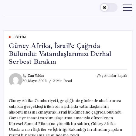
Skip
to
content
EĞITIM
Güney Afrika, İsrail’e Çağrıda
Bulundu: Vatandaşlarımızı Derhal
Serbest Bırakın
Güney
By
Can Yıldız
yorumlar kapalı
Afrika,
20 Mayıs 2026
2 Min Read
İsrail’e
Çağrıda
Bulundu:
Güney Afrika Cumhuriyeti, geçtiğimiz günlerde uluslararası
Vatandaşlarımızı
sularda gerçekleştirilen bir saldırıda vatandaşlarının
Derhal
Serbest
alıkonulmasını kınayarak İsrail hükümetine çağrıda bulundu.
Bırakın
Gazze’ye insani yardım ulaştırma amacıyla düzenlenen
için
Küresel Sumud Filosu’na yönelik bu saldırı, Güney Afrika
Uluslararası İlişkiler ve İşbirliği Bakanlığı tarafından yapılan
resmi bir açıklama ile gündeme geldi.