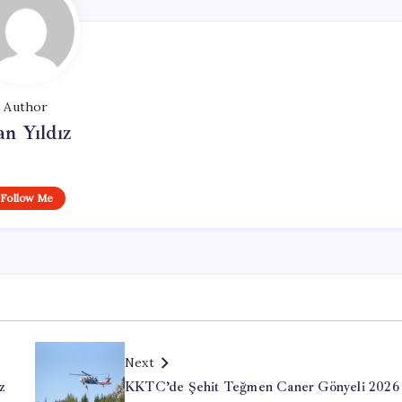
Author
n Yıldız
Follow Me
Next
z
KKTC’de Şehit Teğmen Caner Gönyeli 2026