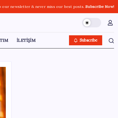
o our newsletter & never miss our best posts.
Subscribe Now!
TIM
İLETİŞİM
Subscribe
SON YAZILAR
İran: Hürmüz’de anlaşma yakın ancak
şartlar yerine gelmeli