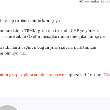
Son
yorumlar kapal
Dakika
|
CHP
lideri
Özgür
dan partisinin TBMM grubunu topladı. CHP’ye yönelik
Özel
süsüne çıkan Özel’in mesajlarından öne çıkanlar şöyle:
partisinin
grup
 saldırılara rağmen bugün yine sizlerle milletimizin
toplantısında
konuşuyor
lim olmuyoruz.
için
isinin grup toplantısında konuşuyor
appeared first on
Kili