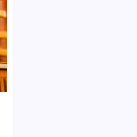
Artık çalışan primi tazminata yansıyacak
Sürekli maddi sorun yaşayan insanların
beyni daha çabuk yaşlanabiliyor: ‘Beyin de
yoruluyor’
Telif baskısı sonuç verdi: Suno şarkılarına
dijital imza geliyor
Google Maps’e büyük değişiklik: Oteli
bulacak, yemeği sipariş edecek
Eskişehir’de 2 belediye başkanı YENİ
Parti’ye geçti
Katlanabilir telefonda incelik yarışı kızıştı:
HONOR Magic V6 Türkiye’de
Meta’ya çocuk güvenliği davasında 567
milyon dolar ceza
Türkiye, Suudi Arabistan ve Pakistan üçlü
savunma anlaşması imzaladı