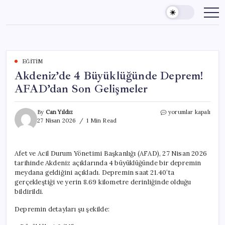
Skip
to
content
EĞITIM
Akdeniz’de 4 Büyüklüğünde Deprem!
AFAD’dan Son Gelişmeler
Akdeniz’de
By
Can Yıldız
yorumlar kapalı
4
27 Nisan 2026
1 Min Read
Büyüklüğünde
Deprem!
AFAD’dan
Afet ve Acil Durum Yönetimi Başkanlığı (AFAD), 27 Nisan 2026
Son
tarihinde Akdeniz açıklarında 4 büyüklüğünde bir depremin
Gelişmeler
için
meydana geldiğini açıkladı. Depremin saat 21.40’ta
gerçekleştiği ve yerin 8.69 kilometre derinliğinde olduğu
bildirildi.
Depremin detayları şu şekilde: