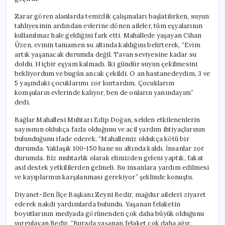
Zarar gören alanlarda temizlik çalışmaları başlatılırken, suyun
tahliyesinin ardından evlerine dönen aileler, tüm eşyalarının
kullanılmaz hale geldiğini fark etti. Mahallede yaşayan Cihan
Üzen, evinin tamamen su altında kaldığını belirterek, “Evim
artık yaşanacak durumda değil. Tavan seviyesine kadar su
doldu. Hiçbir eşyam kalmadı. İki gündür suyun çekilmesini
bekliyordum ve bugün ancak çekildi. O an hastanedeydim, 3 ve
5 yaşındaki çocuklarımı zor kurtardım. Çocuklarım
komşuların evlerinde kalıyor, ben de onların yanındayım”
dedi.
Bağlar Mahallesi Muhtarı Edip Doğan, selden etkilenenlerin
sayısının oldukça fazla olduğunu ve acil yardım ihtiyaçlarının
bulunduğunu ifade ederek, “Mahallemiz oldukça kötü bir
durumda. Yaklaşık 100-150 hane su altında kaldı. İnsanlar zor
durumda. Biz muhtarlık olarak elimizden geleni yaptık, fakat
asıl destek yetkililerden gelmeli. Bu insanlara yardım edilmesi
ve kayıplarının karşılanması gerekiyor” şeklinde konuştu.
Diyanet-Sen İlçe Başkanı Zeyni Bedir, mağdur aileleri ziyaret
ederek nakdi yardımlarda bulundu. Yaşanan felaketin
boyutlarının medyada görünenden çok daha büyük olduğunu
vurgulayan Bedir, “Burada yaşanan felaket çok daha ağır.