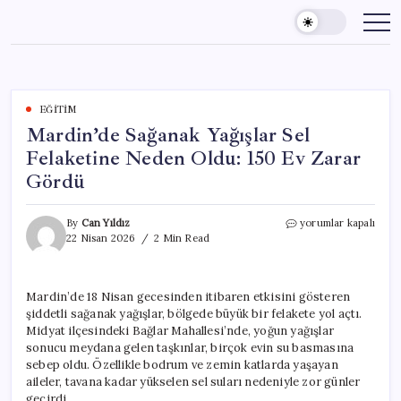
Skip
to
content
EĞITIM
Mardin’de Sağanak Yağışlar Sel
Felaketine Neden Oldu: 150 Ev Zarar
Gördü
Mardin’de
By
Can Yıldız
yorumlar kapalı
Sağanak
22 Nisan 2026
2 Min Read
Yağışlar
Sel
Felaketine
Mardin’de 18 Nisan gecesinden itibaren etkisini gösteren
Neden
şiddetli sağanak yağışlar, bölgede büyük bir felakete yol açtı.
Oldu:
150
Midyat ilçesindeki Bağlar Mahallesi’nde, yoğun yağışlar
Ev
sonucu meydana gelen taşkınlar, birçok evin su basmasına
Zarar
sebep oldu. Özellikle bodrum ve zemin katlarda yaşayan
Gördü
aileler, tavana kadar yükselen sel suları nedeniyle zor günler
için
geçirdi.