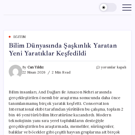
Skip
to
content
EĞITIM
Bilim Dünyasında Şaşkınlık Yaratan
Yeni Yaratıklar Keşfedildi
Bilim
By
Can Yıldız
yorumlar kapalı
Dünyasında
22 Nisan 2026
2 Min Read
Şaşkınlık
Yaratan
Yeni
Bilim insanları, And Dağları ile Amazon Nehri arasında
Yaratıklar
gerçekleştirilen önemli bir araştırma sonucunda daha önce
Keşfedildi
için
tanımlanmamış birçok yaratık keşfetti. Conservation
International ekibi tarafından yürütülen bu çalışma, toplam 2
bin 46 yeni türü bilim literatürüne kazandırdı. Modern
teknolojinin yanı sıra yerel toplulukların desteğiyle
gerçekleştirilen bu araştırmada, memeliler, sürüngenler,
balıklar ve böcekler gibi çeşitli hayvan gruplarına ait birçok