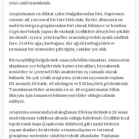
yeni canlı tanımlandı.
Araştırmanın en dikkat çekici bulgularından biri, Daptomys
cinsine ait yarı sucul bir fare türü oldu. Bu tür, dünyanın en
nadir kemirgen gruplarından biri olarak biliniyor ve kendine
özgü morfolojik yapısı ile ekolojik özellikleri detaylı bir şekilde
incelendi. Ayrıca, yeni keşifler arasında perdeli ayaklı amfibik
fare, özel bir ağaç kurbağası, dar ağızlı kurbağa türü ve
tırmanan bir semender gibi ilginç canlılar yer aldı.
Biyoçeşitliliği belgelemek amacıyla bilim insanları, Amazon’un
ulaşılması zor bölgelerinde kamera tuzakları, biyoakustik
sensörler ve çevresel DNA analizlerini eş zamanlı olarak
kullandı. Bu çok yönlü araştırma yöntemi sayesinde toplam
151 memeli, 68 balık, 45 sürüngen ve 536 kuş türü gözlemlendi.
Tanımlanan türler arasında en az 48 organizmanın bilim
dünyası için tamamen bilinmeyen türler olduğu tahmin
ediliyor.
Araştırma sonucunda kataloglanan 536 kuş türünden 26’sının
nesli tükenme tehlikesi altında olduğu belirlendi. Özellikle kızıl
tepeli sinek kuşu (Lophornis delattrei) gibi nadir türlerin
yaşam alanları, kontrolsüz ormansızlaşma ve tarımsal
genişleme nedeniyle ciddi bir tehdit altındadır. Toplanan