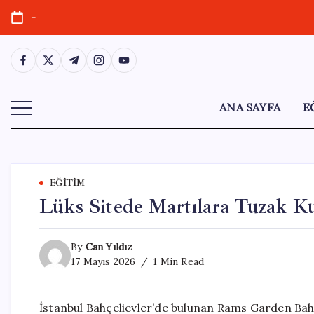
Skip
-
to
content
https://www.facebook.com/
https://twitter.com/
https://t.me/
https://www.instagram.com/
https://youtube.com/
ANA SAYFA
E
EĞITIM
Lüks Sitede Martılara Tuzak Ku
By
Can Yıldız
17 Mayıs 2026
1 Min Read
İstanbul Bahçelievler’de bulunan Rams Garden Bahç