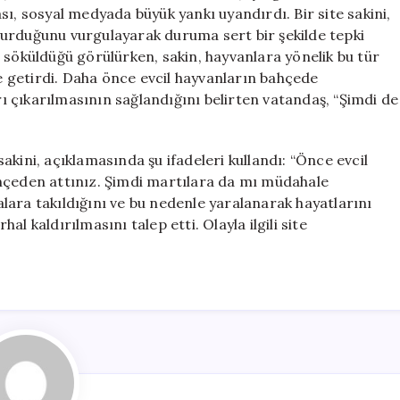
Site
ı, sosyal medyada büyük yankı uyandırdı. Bir site sakini,
Sakini
uşturduğunu vurgulayarak duruma sert bir şekilde tepki
Tepkili
 söküldüğü görülürken, sakin, hayvanlara yönelik bu tür
için
 getirdi. Daha önce evcil hayvanların bahçede
arı çıkarılmasının sağlandığını belirten vatandaş, “Şimdi de
kini, açıklamasında şu ifadeleri kullandı: “Önce evcil
ahçeden attınız. Şimdi martılara da mı müdahale
lara takıldığını ve bu nedenle yaralanarak hayatlarını
l kaldırılmasını talep etti. Olayla ilgili site