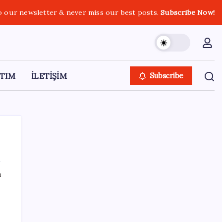
o our newsletter & never miss our best posts.
Subscribe Now!
TIM
İLETİŞİM
Subscribe
ı
SON YAZILAR
BMW sürücülerini çileden çıkardı: Kontağı
açan reklamla karşılaşıyor!