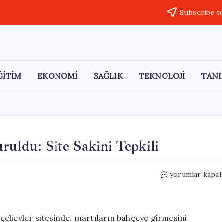
Subscribe t
ĞİTİM
EKONOMİ
SAĞLIK
TEKNOLOJİ
TANI
ruldu: Site Sakini Tepkili
Lüks
yorumlar kapal
Sitede
Martılara
Tuzak
Kuruldu:
elievler sitesinde, martıların bahçeye girmesini