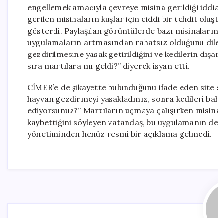
engellemek amacıyla çevreye misina gerildiği iddias
gerilen misinaların kuşlar için ciddi bir tehdit ol
gösterdi. Paylaşılan görüntülerde bazı misinaların
uygulamaların artmasından rahatsız olduğunu dile
gezdirilmesine yasak getirildiğini ve kedilerin dış
sıra martılara mı geldi?” diyerek isyan etti.
CİMER’e de şikayette bulunduğunu ifade eden site sa
hayvan gezdirmeyi yasakladınız, sonra kedileri b
ediyorsunuz?” Martıların uçmaya çalışırken misina
kaybettiğini söyleyen vatandaş, bu uygulamanın derha
yönetiminden henüz resmi bir açıklama gelmedi.