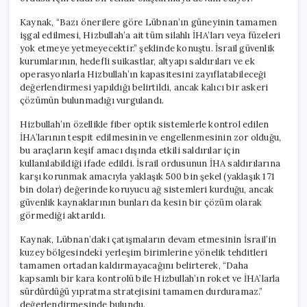
Kaynak, “Bazı önerilere göre Lübnan’ın güneyinin tamamen
işgal edilmesi, Hizbullah’a ait tüm silahlı İHA’ları veya füzeleri
yok etmeye yetmeyecektir.” şeklinde konuştu. İsrail güvenlik
kurumlarının, hedefli suikastlar, altyapı saldırıları ve ek
operasyonlarla Hizbullah’ın kapasitesini zayıflatabileceği
değerlendirmesi yapıldığı belirtildi, ancak kalıcı bir askeri
çözümün bulunmadığı vurgulandı.
Hizbullah’ın özellikle fiber optik sistemlerle kontrol edilen
İHA’larının tespit edilmesinin ve engellenmesinin zor olduğu,
bu araçların keşif amacı dışında etkili saldırılar için
kullanılabildiği ifade edildi. İsrail ordusunun İHA saldırılarına
karşı korunmak amacıyla yaklaşık 500 bin şekel (yaklaşık 171
bin dolar) değerinde koruyucu ağ sistemleri kurduğu, ancak
güvenlik kaynaklarının bunları da kesin bir çözüm olarak
görmediği aktarıldı.
Kaynak, Lübnan’daki çatışmaların devam etmesinin İsrail’in
kuzey bölgesindeki yerleşim birimlerine yönelik tehditleri
tamamen ortadan kaldırmayacağını belirterek, “Daha
kapsamlı bir kara kontrolü bile Hizbullah’ın roket ve İHA’larla
sürdürdüğü yıpratma stratejisini tamamen durduramaz.”
değerlendirmesinde bulundu.