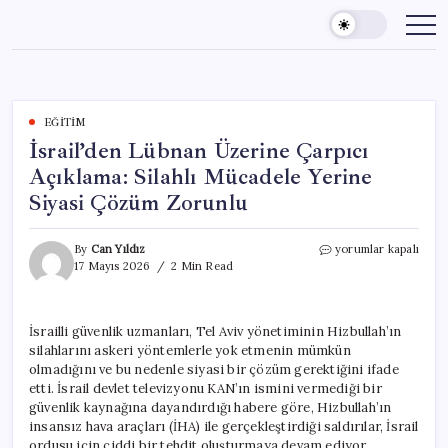
Skip
to
content
EĞITIM
İsrail’den Lübnan Üzerine Çarpıcı
Açıklama: Silahlı Mücadele Yerine
Siyasi Çözüm Zorunlu
İsrail’den
By
Can Yıldız
yorumlar kapalı
Lübnan
17 Mayıs 2026
2 Min Read
Üzerine
Çarpıcı
Açıklama:
İsrailli güvenlik uzmanları, Tel Aviv yönetiminin Hizbullah’ın
Silahlı
silahlarını askeri yöntemlerle yok etmenin mümkün
Mücadele
Yerine
olmadığını ve bu nedenle siyasi bir çözüm gerektiğini ifade
Siyasi
etti. İsrail devlet televizyonu KAN’ın ismini vermediği bir
Çözüm
güvenlik kaynağına dayandırdığı habere göre, Hizbullah’ın
Zorunlu
insansız hava araçları (İHA) ile gerçekleştirdiği saldırılar, İsrail
için
ordusu için ciddi bir tehdit oluşturmaya devam ediyor.