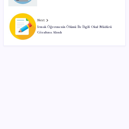
Next
Irmak Öğretmenin Ölümü İle İlgili Okul Müdürü
Gözaltına Alındı
SON YAZILAR
ASELSAN’dan 6 ayda 88.5 milyar TL ciro
BMW sürücülerini çileden çıkardı: Kontağı açan