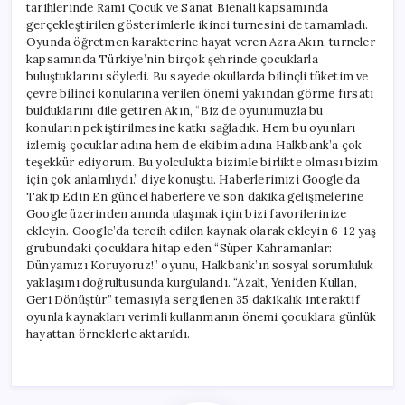
tarihlerinde Rami Çocuk ve Sanat Bienali kapsamında
gerçekleştirilen gösterimlerle ikinci turnesini de tamamladı.
Oyunda öğretmen karakterine hayat veren Azra Akın, turneler
kapsamında Türkiye’nin birçok şehrinde çocuklarla
buluştuklarını söyledi. Bu sayede okullarda bilinçli tüketim ve
çevre bilinci konularına verilen önemi yakından görme fırsatı
bulduklarını dile getiren Akın, “Biz de oyunumuzla bu
konuların pekiştirilmesine katkı sağladık. Hem bu oyunları
izlemiş çocuklar adına hem de ekibim adına Halkbank’a çok
teşekkür ediyorum. Bu yolculukta bizimle birlikte olması bizim
için çok anlamlıydı.” diye konuştu. Haberlerimizi Google’da
Takip Edin En güncel haberlere ve son dakika gelişmelerine
Google üzerinden anında ulaşmak için bizi favorilerinize
ekleyin. Google’da tercih edilen kaynak olarak ekleyin 6-12 yaş
grubundaki çocuklara hitap eden “Süper Kahramanlar:
Dünyamızı Koruyoruz!” oyunu, Halkbank’ın sosyal sorumluluk
yaklaşımı doğrultusunda kurgulandı. “Azalt, Yeniden Kullan,
Geri Dönüştür” temasıyla sergilenen 35 dakikalık interaktif
oyunla kaynakları verimli kullanmanın önemi çocuklara günlük
hayattan örneklerle aktarıldı.