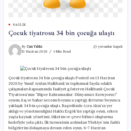
SAĞLIK
Çocuk tiyatrosu 34 bin çocuğa ulaştı
Çocuk
By
Can Yıldız
yorumlar kapalı
tiyatrosu
13 Haziran 2026
1 Min Read
34
bin
çocuğa
ulaştı
için
Çocuk tiyatrosu 34 bin çocuğa ulaştı Posted on 13 Haziran
2026 by Yusuf Arslan Halkbank’ın toplumsal fayda odaklı
çalışmaları kapsamında faaliyet gösteren Halkbank Çocuk
Tiyatrosu’nun “Süper Kahramanlar: Dünyamızı Koruyoruz!”
oyunu, kış ve bahar sezonu boyunca yaptığı iki turne boyunca
yaklaşık 34 bin çocuğa ulaştı. Başrolünde Azra Akın’ın yer
aldığı ve yönetmenliğini Hakkı Ergök’ün yaptığı oyun, erken
yaşta kaynak yönetimi, tüketim ve çevre bilinci oluşturma
hedefiyle yola çıktı. İlk turnesinin ardından Türkiye’nin farklı
bölgelerini dolaşmaya devam eden oyun, 6-7 Haziran