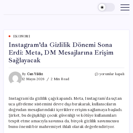
Skip
to
content
EKONOMI
Instagram’da Gizlilik Dönemi Sona
Erdi: Meta, DM Mesajlarına Erişim
Sağlayacak
Instagram’da
By
Can Yıldız
yorumlar kapalı
Gizlilik
12 Mayıs 2026
2 Min Read
Dönemi
Sona
Erdi:
Instagram’da gizlilik çağı kapandı. Meta, Instagram’da uçtan
Meta,
uca şifreleme sistemini devre dışı bırakarak, kullanıcıların
DM
Mesajlarına
doğrudan mesajlarındaki içeriklere erişim sağlamaya başladı.
Erişim
Şirket, bu değişikliği çocuk güvenliği ve kötüye kullanımları
Sağlayacak
tespit etme amacıyla savunsa da, birçok gizlilik savunucusu
için
bunu önemli bir mahremiyet ihlali olarak değerlendiriyor.