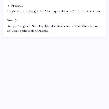
Previous
Türklerin Tercih Ettiği Ülke: Vize Başvurularında Yüzde 90 Onay Oranı
Next
Avrupa Birliği’nde Sınır Dışı İşlemleri Rekor Kırdı: Türk Vatandaşları
En Çok Gönderilenler Arasında
SON YAZILAR
İran: Hürmüz’de anlaşma yakın ancak şartlar yerine
gelmeli
Artık çalışan primi tazminata yansıyacak