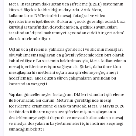
Meta, Instagram’daki uçtan uca şifreleme (E2EE) sisteminin
küresel ölçekte kaldırıldığını duyurdu. Artık Meta,
kullanıcıların DM’lerindeki mesaj, fotoğraf ve video
içeriklerine erişebilecek. Bu karar, çocuk güvenliği odaklı bazı
kuruluşlar tarafından desteklenirken, gizlilik savunucuları
tarafından “dijital mahremiyet açısından ciddi bir geri adım”
olarak nitelendiriliyor.
Uçtan uca şifreleme, yalnızca gönderici ve alıcının mesajları
okuyabilmesini sağlayan en güvenli yöntemlerden biri olarak
kabul ediliyor. Bu sistemin kaldırılmasıyla, Meta, kullanıcıların
mesaj içeriklerine erişim sağlayacak. Şirket, daha önce tüm
mesajlaşma hizmetlerini uçtan uca şifrelemeye geçirmeyi
hedeflemişti, ancak uzun süren çalışmaların ardından bu
kararından vazgeçti.
Yapılan güncellemeyle, Instagram DM’leri standart şifreleme
ile korunacak. Bu durum, Meta’nın gerektiğinde mesaj
içeriklerine erişmesine olanak tanıyacak. Meta, 8 Mayıs 2026
tarihinden itibaren uçtan uca şifrelenmiş mesajlaşmanın
desteklenmeyeceğini duyurdu ve mevcut kullanıcıların mesaj
ve medya dosyalarını kaybetmemeleri için indirme seçeneği
sunacağını belirtti.