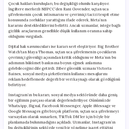
Çocuk hakları kuruluşları, bu değişikliği olumlu karşılıyor.
İngiltere merkezli NSPCC’den Rani Govender, uçtan uca
şifrelemenin çocuk istismarını ve çevrimiçi tacizi tespit etme
konusunda zorluklar yarattığını ifade ederek, Meta’nın
kararını desteklediklerini belirtti. Ancak uzmanlar, isteğe bağlı
gizlilik araçlarının genellikle düşük kullanım oranına sahip
olduğunu vurguladı.
Dijital hak savunucuları ise kararı sert eleştiriyor. Big Brother
Watch’tan Maya Thomas, uçtan uca şifrelemenin çocukların
çevrimiçi güvenliği açısından kritik olduğunu ve Meta’nın bu
adımının hükümet baskısına boyun eğmek anlamına
gelebileceğini dile getirdi. Siber güvenlik uzmanı Victoria
Baines, sosyal medya şirketlerinin kullanıcı mesajlarını
reklam hedeflemede değerli bir veri kaynağı olarak gördüğünü
belirtiyor.
Instagram’ın bu kararı, sosyal medya sektöründe daha geniş
bir eğilimin parçası olarak değerlendiriliyor. Günümüzde
WhatsApp, Signal, Facebook Messenger, Apple iMessage ve
Google Messages gibi birçok platform, uçtan uca şifrelemeyi
varsayılan olarak sunarken, TikTok DM’ler için böyle bir
planlamada bulunmadığını açıkladı. Uzmanlar, Instagram’ın
bu değişikliğinin sektörde yeni bir yönelime işaret ettiğini