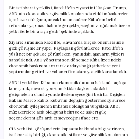
Bir istihbarat yetkilisi, Ratcliffe’in ziyaretini “Başkan Trump,
ABD’nin ekonomik ve güvenlik konularında ciddi müzakereler
için hazır olduğunu, ancak bunun sadece Küba’nın belirli
reformlar yapması halinde gerçekleşeceğini vurgulamak üzere
yetkililerle bir araya geldi” şeklinde açıkladı.
Ziyaret sırasında Ratcliffe, Havana’da birçok önemli isimle
gizli görüşmeler yaptı. Paylaşılan görüntülerde, Ratcliffe’in
yüzü net bir şekilde görünürken, yanındaki ajanların yüzleri
sansürlendi. ABD yönetimi son dönemde Küba üzerindeki
ekonomik baskısını artırarak orduya bağlı şirketlere yeni
yaptırımlar getirdi ve yabancı firmalara yönelik kararlar aldı.
ABD’li yetkililer, Küba’nın ekonomik durumu hakkında açıkça
konuşarak, mevcut yönetim iktidardayken adadaki
gelişmelerin olumlu yönde ilerlemeyeceğini belirtti. Dışişleri
Bakanı Marco Rubio, Küba’nın değişim göstermediği sürece
ekonomik iyileşmenin imkansız olduğunu vurguladı. ABD,
müzakerelere açık olduğunu belirtse de askeri güç
seçeneklerini göz ardı etmeyeceğini ifade etti.
CIA yetkilisi, görüşmelerin kapsamı hakkında bilgi verirken,
istihbarat iş birliği, ekonomik istikrar ve güvenlik konularının