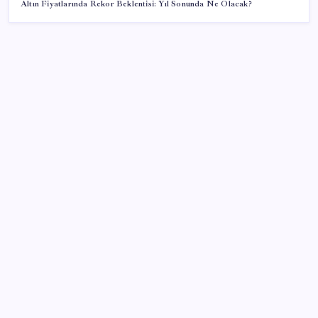
Altın Fiyatlarında Rekor Beklentisi: Yıl Sonunda Ne Olacak?
SON YAZILAR
İran: Hürmüz’de anlaşma yakın ancak şartlar yerine
gelmeli
Artık çalışan primi tazminata yansıyacak
Sürekli maddi sorun yaşayan insanların beyni daha
çabuk yaşlanabiliyor: ‘Beyin de yoruluyor’
Telif baskısı sonuç verdi: Suno şarkılarına dijital imza
geliyor