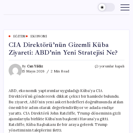
Skip
to
content
EĞITIM
EKONOMI
CIA Direktörü’nün Gizemli Küba
Ziyareti: ABD’nin Yeni Stratejisi Ne?
CIA
By
Can Yıldız
yorumlar kapalı
Direktörü’nün
15 Mayıs 2026
2 Min Read
Gizemli
Küba
Ziyareti:
ABD, ekonomik yaptırımlar uyguladığı Küba’ya CIA
ABD’nin
Direktörü’nü göndererek dikkat çekici bir hamlede bulundu.
Yeni
Stratejisi
Bu ziyaret, ABD’nin yeni askeri hedefleri doğrultusunda atılan
Ne?
önemli bir adım olarak değerlendiriliyor ve adada endişe
için
yarattı. CIA Direktörü John Ratcliffe, Trump döneminin gizli
ajanslarıyla birlikte Küba’nın başkenti Havana’ya gitti.
Ratcliffe, Küba Başbakanı ile bir araya gelerek Trump
yönetiminin taleplerini iletti.