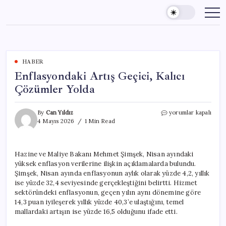
Skip
to
content
HABER
Enflasyondaki Artış Geçici, Kalıcı
Çözümler Yolda
Enflasyondaki
By
Can Yıldız
yorumlar kapalı
Artış
4 Mayıs 2026
1 Min Read
Geçici,
Kalıcı
Çözümler
Hazine ve Maliye Bakanı Mehmet Şimşek, Nisan ayındaki
Yolda
yüksek enflasyon verilerine ilişkin açıklamalarda bulundu.
için
Şimşek, Nisan ayında enflasyonun aylık olarak yüzde 4,2, yıllık
ise yüzde 32,4 seviyesinde gerçekleştiğini belirtti. Hizmet
sektöründeki enflasyonun, geçen yılın aynı dönemine göre
14,3 puan iyileşerek yıllık yüzde 40,3’e ulaştığını, temel
mallardaki artışın ise yüzde 16,5 olduğunu ifade etti.