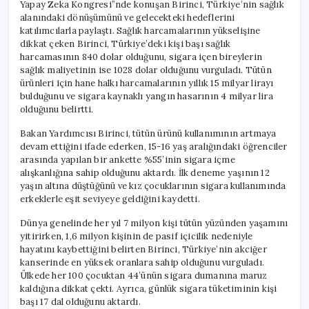
Yapay Zeka Kongresi”nde konuşan Birinci, Türkiye’nin sağlık
alanındaki dönüşümünü ve gelecekteki hedeflerini
katılımcılarla paylaştı. Sağlık harcamalarının yükselişine
dikkat çeken Birinci, Türkiye’deki kişi başı sağlık
harcamasının 840 dolar olduğunu, sigara içen bireylerin
sağlık maliyetinin ise 1028 dolar olduğunu vurguladı. Tütün
ürünleri için hane halkı harcamalarının yıllık 15 milyar lirayı
bulduğunu ve sigara kaynaklı yangın hasarının 4 milyar lira
olduğunu belirtti.
Bakan Yardımcısı Birinci, tütün ürünü kullanımının artmaya
devam ettiğini ifade ederken, 15-16 yaş aralığındaki öğrenciler
arasında yapılan bir ankette %55’inin sigara içme
alışkanlığına sahip olduğunu aktardı. İlk deneme yaşının 12
yaşın altına düştüğünü ve kız çocuklarının sigara kullanımında
erkeklerle eşit seviyeye geldiğini kaydetti.
Dünya genelinde her yıl 7 milyon kişi tütün yüzünden yaşamını
yitirirken, 1,6 milyon kişinin de pasif içicilik nedeniyle
hayatını kaybettiğini belirten Birinci, Türkiye’nin akciğer
kanserinde en yüksek oranlara sahip olduğunu vurguladı.
Ülkede her 100 çocuktan 44’ünün sigara dumanına maruz
kaldığına dikkat çekti. Ayrıca, günlük sigara tüketiminin kişi
başı 17 dal olduğunu aktardı.