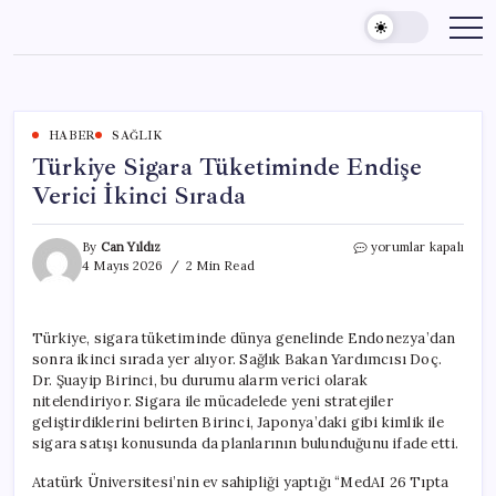
Skip
to
content
HABER
SAĞLIK
Türkiye Sigara Tüketiminde Endişe
Verici İkinci Sırada
Türkiye
By
Can Yıldız
yorumlar kapalı
Sigara
4 Mayıs 2026
2 Min Read
Tüketiminde
Endişe
Verici
Türkiye, sigara tüketiminde dünya genelinde Endonezya’dan
İkinci
sonra ikinci sırada yer alıyor. Sağlık Bakan Yardımcısı Doç.
Sırada
için
Dr. Şuayip Birinci, bu durumu alarm verici olarak
nitelendiriyor. Sigara ile mücadelede yeni stratejiler
geliştirdiklerini belirten Birinci, Japonya’daki gibi kimlik ile
sigara satışı konusunda da planlarının bulunduğunu ifade etti.
Atatürk Üniversitesi’nin ev sahipliği yaptığı “MedAI 26 Tıpta