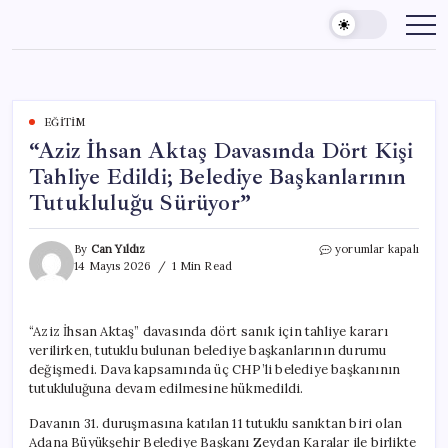
Skip
to
content
EĞITIM
“Aziz İhsan Aktaş Davasında Dört Kişi
Tahliye Edildi; Belediye Başkanlarının
Tutukluluğu Sürüyor”
“Aziz
By
Can Yıldız
yorumlar kapalı
İhsan
14 Mayıs 2026
1 Min Read
Aktaş
Davasında
Dört
“Aziz İhsan Aktaş” davasında dört sanık için tahliye kararı
Kişi
verilirken, tutuklu bulunan belediye başkanlarının durumu
Tahliye
Edildi;
değişmedi. Dava kapsamında üç CHP’li belediye başkanının
Belediye
tutukluluğuna devam edilmesine hükmedildi.
Başkanlarının
Tutukluluğu
Davanın 31. duruşmasına katılan 11 tutuklu sanıktan biri olan
Sürüyor”
Adana Büyükşehir Belediye Başkanı Zeydan Karalar ile birlikte