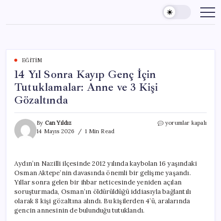
Skip
to
content
EĞITIM
14 Yıl Sonra Kayıp Genç İçin
Tutuklamalar: Anne ve 3 Kişi
Gözaltında
14
By
Can Yıldız
yorumlar kapalı
Yıl
14 Mayıs 2026
1 Min Read
Sonra
Kayıp
Genç
Aydın’ın Nazilli ilçesinde 2012 yılında kaybolan 16 yaşındaki
İçin
Osman Aktepe’nin davasında önemli bir gelişme yaşandı.
Tutuklamalar:
Anne
Yıllar sonra gelen bir ihbar neticesinde yeniden açılan
ve
soruşturmada, Osman’ın öldürüldüğü iddiasıyla bağlantılı
3
olarak 8 kişi gözaltına alındı. Bu kişilerden 4’ü, aralarında
Kişi
gencin annesinin de bulunduğu tutuklandı.
Gözaltında