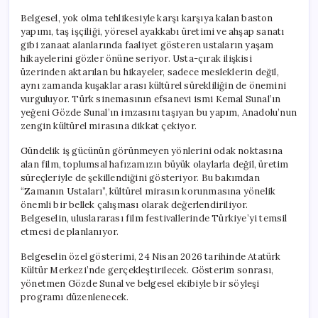
Belgesel, yok olma tehlikesiyle karşı karşıya kalan baston
yapımı, taş işçiliği, yöresel ayakkabı üretimi ve ahşap sanatı
gibi zanaat alanlarında faaliyet gösteren ustaların yaşam
hikayelerini gözler önüne seriyor. Usta-çırak ilişkisi
üzerinden aktarılan bu hikayeler, sadece mesleklerin değil,
aynı zamanda kuşaklar arası kültürel sürekliliğin de önemini
vurguluyor. Türk sinemasının efsanevi ismi Kemal Sunal’ın
yeğeni Gözde Sunal’ın imzasını taşıyan bu yapım, Anadolu’nun
zengin kültürel mirasına dikkat çekiyor.
Gündelik iş gücünün görünmeyen yönlerini odak noktasına
alan film, toplumsal hafızamızın büyük olaylarla değil, üretim
süreçleriyle de şekillendiğini gösteriyor. Bu bakımdan
“Zamanın Ustaları”, kültürel mirasın korunmasına yönelik
önemli bir bellek çalışması olarak değerlendiriliyor.
Belgeselin, uluslararası film festivallerinde Türkiye’yi temsil
etmesi de planlanıyor.
Belgeselin özel gösterimi, 24 Nisan 2026 tarihinde Atatürk
Kültür Merkezi’nde gerçekleştirilecek. Gösterim sonrası,
yönetmen Gözde Sunal ve belgesel ekibiyle bir söyleşi
programı düzenlenecek.