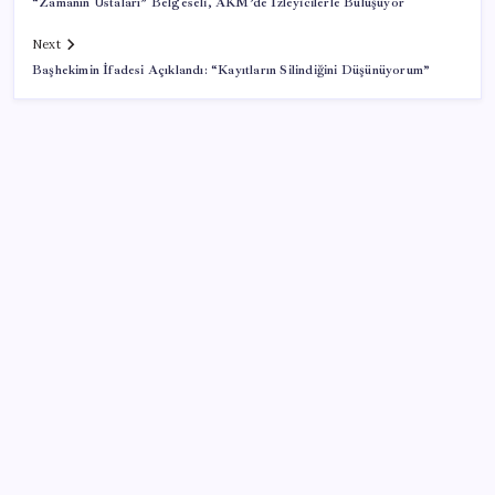
“Zamanın Ustaları” Belgeseli, AKM’de İzleyicilerle Buluşuyor
Next
Başhekimin İfadesi Açıklandı: “Kayıtların Silindiğini Düşünüyorum”
SON YAZILAR
ASELSAN’dan 6 ayda 88.5 milyar TL ciro
BMW sürücülerini çileden çıkardı: Kontağı açan
reklamla karşılaşıyor!
Batı Asya’da kriz ve yıkım, devlerde rekor kâr: Savaş
yine sermayeye yaradı