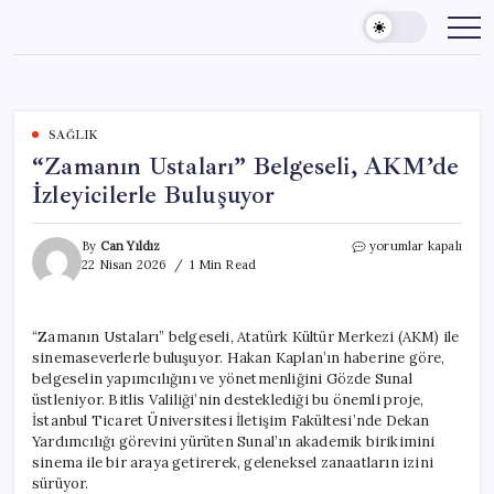
Skip
to
content
SAĞLIK
“Zamanın Ustaları” Belgeseli, AKM’de
İzleyicilerle Buluşuyor
“Zamanın
By
Can Yıldız
yorumlar kapalı
Ustaları”
22 Nisan 2026
1 Min Read
Belgeseli,
AKM’de
İzleyicilerle
“Zamanın Ustaları” belgeseli, Atatürk Kültür Merkezi (AKM) ile
Buluşuyor
sinemaseverlerle buluşuyor. Hakan Kaplan’ın haberine göre,
için
belgeselin yapımcılığını ve yönetmenliğini Gözde Sunal
üstleniyor. Bitlis Valiliği’nin desteklediği bu önemli proje,
İstanbul Ticaret Üniversitesi İletişim Fakültesi’nde Dekan
Yardımcılığı görevini yürüten Sunal’ın akademik birikimini
sinema ile bir araya getirerek, geleneksel zanaatların izini
sürüyor.