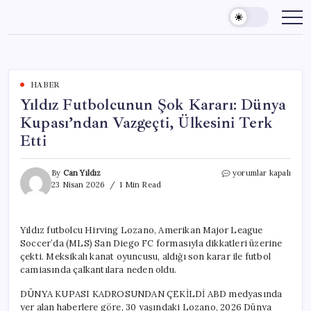
Skip
to
content
HABER
Yıldız Futbolcunun Şok Kararı: Dünya
Kupası’ndan Vazgeçti, Ülkesini Terk
Etti
Yıldız
By
Can Yıldız
yorumlar kapalı
Futbolcunun
23 Nisan 2026
1 Min Read
Şok
Kararı:
Dünya
Yıldız futbolcu Hirving Lozano, Amerikan Major League
Kupası’ndan
Soccer’da (MLS) San Diego FC formasıyla dikkatleri üzerine
Vazgeçti,
Ülkesini
çekti. Meksikalı kanat oyuncusu, aldığı son karar ile futbol
Terk
camiasında çalkantılara neden oldu.
Etti
için
DÜNYA KUPASI KADROSUNDAN ÇEKİLDİ ABD medyasında
yer alan haberlere göre, 30 yaşındaki Lozano, 2026 Dünya