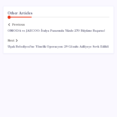
Other Articles
Previous
OMODA ve JAECOO: İtalya Pazarında Yüzde 270 Büyüme Başarısı!
Next
Uşak Belediyesi’ne Yönelik Operasyon: 29 Gözaltı Adliyeye Sevk Edildi
SON YAZILAR
BMW sürücülerini çileden çıkardı: Kontağı açan