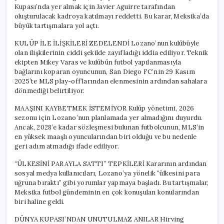
Kupası’nda yer almak için Javier Aguirre tarafından
oluşturulacak kadroya katılmayı reddetti. Bu karar, Meksika’da
büyük tartışmalara yol açtı.
KULÜP İLE İLİŞKİLERİ ZEDELENDİ Lozano’nun kulübüyle
olan ilişkilerinin ciddi şekilde zayıfladığı iddia ediliyor. Teknik
ekipten Mikey Varas ve kulübün futbol yapılanmasıyla
bağlarını koparan oyuncunun, San Diego FC’nin 29 Kasım
2025’te MLS play-off’larından elenmesinin ardından sahalara
dönmediği belirtiliyor.
MAAŞINI KAYBETMEK İSTEMİYOR Kulüp yönetimi, 2026
sezonu için Lozano’nun planlamada yer almadığını duyurdu.
Ancak, 2028’e kadar sözleşmesi bulunan futbolcunun, MLS’in
en yüksek maaşlı oyuncularından biri olduğu ve bu nedenle
geri adım atmadığı ifade ediliyor.
“ÜLKESİNİ PARAYLA SATTI” TEPKİLERİ Kararının ardından
sosyal medya kullanıcıları, Lozano’ya yönelik “ülkesini para
uğruna bıraktı” gibi yorumlar yapmaya başladı. Bu tartışmalar,
Meksika futbol gündeminin en çok konuşulan konularından
biri haline geldi.
DÜNYA KUPASI’NDAN UNUTULMAZ ANILAR Hirving