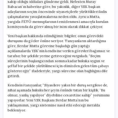
sahip olduğu iddiaları gündeme geldi. Nefesten Nuray
Babacan’ın haberine göre, bu yakınlık, diğer YSK başkan
adaylarının seçim öncesinde siyasetçilerle yürüttükleri kulis
çalışmalarını yavaşlatmalarına neden oldu. Ayrıca Mutta,
yargıda FETÖ mensuplarının temizlenmesi amacıyla kurulan
komisyonda da görev almış bir isim olarak dikkat çekiyor.
Yeni başkan hakkında edindiğimiz bilgiler, onun görevdeki
duruşunu da gözler önüne seriyor. Tanıyanların aktardığına
göre, Serdar Mutta görevine başladığı gün yaptığı
açıklamalarda YSK’nin kendisine verilen görevleri bağımsız ve
tarafsız bir şekilde yerine getireceğini vurguladı. “Seçim
süreçlerinin başlangıcından sonuna kadar hukuka uygun ve
şeffaf bir şekilde yürütülmesi için elimizden gelen tüm çabayı
göstereceğiz” ifadeleriyle, yargı sürecine olan bağlılığını dile
getirdi.
Kendisini tanıyanlar, “Siyasilere yakın bir duruş sergilese de,
nihai aşamada hukuku her şeyin önünde tutan bir kişilik. ‘Bu
olmaz, yanlış yapılıyor’ diyebilme cesaretine sahip” yorumunu
yapıyorlar. Yeni YSK Başkanı Serdar Mutta’nın bu
yaklaşımının, yargı sistemine nasıl etki edeceği merakla
bekleniyor.