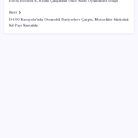
Forza Horizon 6, Resmi Çıkışından Önce Sızdı: Oyunculara Ulaştı
Next
D-100 Karayolu’nda Otomobil Bariyerlere Çarptı, Motosiklet Sürücüsü
Kıl Payı Kurtuldu
SON YAZILAR
İran: Hürmüz’de anlaşma yakın ancak şartlar yerine
gelmeli
Artık çalışan primi tazminata yansıyacak
Sürekli maddi sorun yaşayan insanların beyni daha