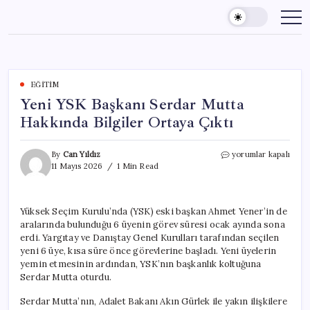
Skip
to
content
EĞITIM
Yeni YSK Başkanı Serdar Mutta
Hakkında Bilgiler Ortaya Çıktı
Yeni
By
Can Yıldız
yorumlar kapalı
YSK
11 Mayıs 2026
1 Min Read
Başkanı
Serdar
Mutta
Yüksek Seçim Kurulu’nda (YSK) eski başkan Ahmet Yener’in de
Hakkında
aralarında bulunduğu 6 üyenin görev süresi ocak ayında sona
Bilgiler
Ortaya
erdi. Yargıtay ve Danıştay Genel Kurulları tarafından seçilen
Çıktı
yeni 6 üye, kısa süre önce görevlerine başladı. Yeni üyelerin
için
yemin etmesinin ardından, YSK’nın başkanlık koltuğuna
Serdar Mutta oturdu.
Serdar Mutta’nın, Adalet Bakanı Akın Gürlek ile yakın ilişkilere