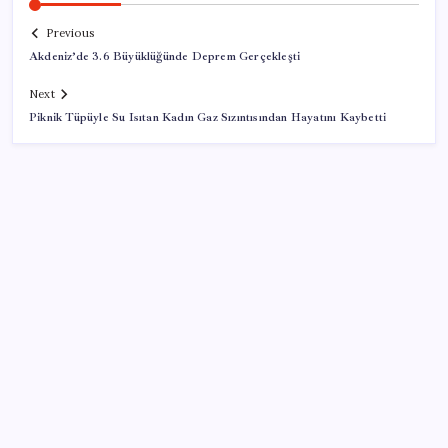
Previous
Akdeniz’de 3.6 Büyüklüğünde Deprem Gerçekleşti
Next
Piknik Tüpüyle Su Isıtan Kadın Gaz Sızıntısından Hayatını Kaybetti
SON YAZILAR
ASELSAN’dan 6 ayda 88.5 milyar TL ciro
BMW sürücülerini çileden çıkardı: Kontağı açan
reklamla karşılaşıyor!