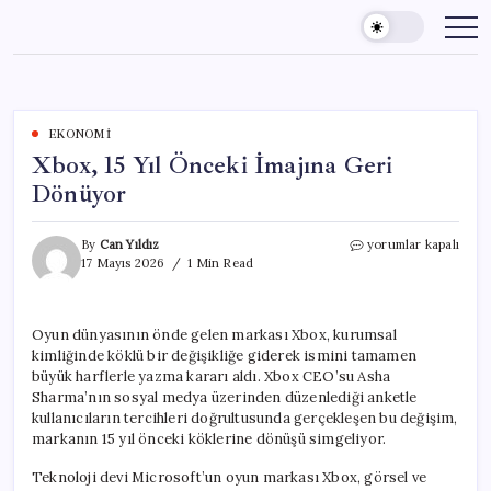
Skip
to
content
EKONOMI
Xbox, 15 Yıl Önceki İmajına Geri
Dönüyor
Xbox,
By
Can Yıldız
yorumlar kapalı
15
17 Mayıs 2026
1 Min Read
Yıl
Önceki
İmajına
Oyun dünyasının önde gelen markası Xbox, kurumsal
Geri
kimliğinde köklü bir değişikliğe giderek ismini tamamen
Dönüyor
için
büyük harflerle yazma kararı aldı. Xbox CEO’su Asha
Sharma’nın sosyal medya üzerinden düzenlediği anketle
kullanıcıların tercihleri doğrultusunda gerçekleşen bu değişim,
markanın 15 yıl önceki köklerine dönüşü simgeliyor.
Teknoloji devi Microsoft’un oyun markası Xbox, görsel ve