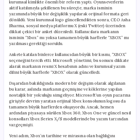
kurumsal kimlikte önemli bir reform yaptı. Oyunseverlerin
aktif katılımıyla şekillenen bu süreçte, marka isminin
yazımında büyük bir değişiklik yapılarak orijinal formata geri
dönüldü. Yeni kurumsal logo güncellendikten sonra, CEO Asha
Sharma, sosyal medya platformu X (eski Twitter) üzerinden
dikkat çekici bir anket düzenledi. Kullanıcılara markanın
isminin “Xbox” mı yoksa tamamen büyük harflerle “XBOX” mı
yazılması gerektiği soruldu.
Ankete katılan binlerce kullanıcıdan büyük bir kısmı, “XBOX”
seçeneğini tercih etti. Microsoft yönetimi, bu sonucu dikkate
alarak markanın resmi X hesabının adını ve kurumsal yazım
dilini büyük harflerle “XBOX” olarak güncelledi.
Dışarıdan bakıldığında modern bir değişim olarak algılanan
bu karar, aslında markanın geçmişine ve köklerine yapılan
nostaljik bir yolculuğu simgeliyor. Microsoft’un oyun pazarına
girişiyle devrim yaratan orijinal Xbox konsolunun logosu da
tamamen büyük harflerden oluşuyordu. Ancak, hemen
ardından piyasaya sürülen Xbox 360, Xbox One ve güncel nesil
konsolları Xbox Series X/S modellerinde bu yazım tarzından
vazgeçmişti.
Yeni adım, Xbox’ın tarihine ve mirasına olan bağlılığını