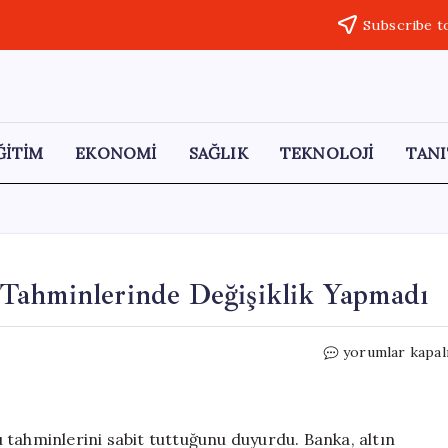
Subscribe t
ĞİTİM
EKONOMİ
SAĞLIK
TEKNOLOJİ
TANI
Tahminlerinde Değişiklik Yapmadı
UBS,
yorumlar kapal
Yıl
Sonu
Altın
ve
nu tahminlerini sabit tuttuğunu duyurdu. Banka, altın