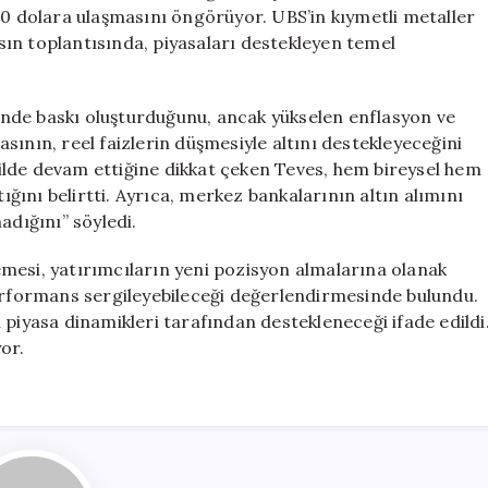
Gümüş
00 dolara ulaşmasını öngörüyor. UBS’in kıymetli metaller
Tahminlerinde
basın toplantısında, piyasaları destekleyen temel
Değişiklik
Yapmadı
için
erinde baskı oluşturduğunu, ancak yükselen enflasyon ve
sının, reel faizlerin düşmesiyle altını destekleyeceğini
ekilde devam ettiğine dikkat çeken Teves, hem bireysel hem
tığını belirtti. Ayrıca, merkez bankalarının altın alımını
dığını” söyledi.
zlemesi, yatırımcıların yeni pozisyon almalarına olanak
performans sergileyebileceği değerlendirmesinde bulundu.
 piyasa dinamikleri tarafından destekleneceği ifade edildi
or.