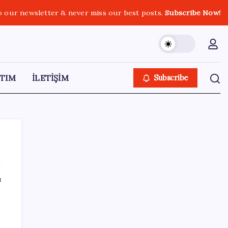
o our newsletter & never miss our best posts.
Subscribe Now!
TIM
İLETİŞİM
Subscribe
ı
SON YAZILAR
ASELSAN’dan 6 ayda 88.5 milyar TL ciro