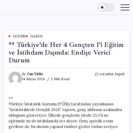
Skip
to
content
EĞITIM
HABER
** Türkiye’de Her 4 Gençten 1’i Eğitim
ve İstihdam Dışında: Endişe Verici
Durum
**
By
Can Yıldız
yorumlar kapalı
Türkiye’de
14 Mayıs 2026
2 Min Read
Her
4
Gençten
**
1’i
Türkiye İstatistik Kurumu (TÜİK) tarafından yayımlanan
Eğitim
ve
“İstatistiklerle Gençlik 2025” raporu, genç nüfusun azalmakta
İstihdam
olduğunu gösteriyor. Ülkede gençlerin yüzde 23,3’ü ne
Dışında:
eğitimde ne de istihdamda yer alıyor. Genç işsizlik oranı
Endişe
gerilese de, bu durum yapısal riskleri gözler önüne seriyor.
Verici