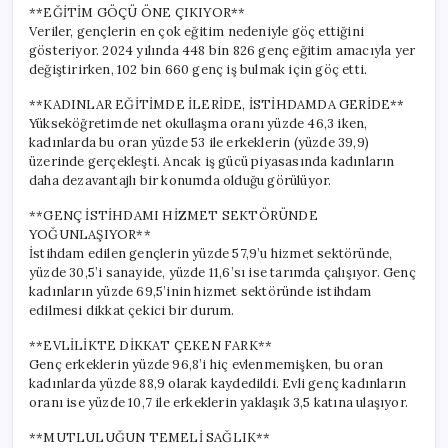
**EĞİTİM GÖÇÜ ÖNE ÇIKIYOR**
Veriler, gençlerin en çok eğitim nedeniyle göç ettiğini
gösteriyor. 2024 yılında 448 bin 826 genç eğitim amacıyla yer
değiştirirken, 102 bin 660 genç iş bulmak için göç etti.
**KADINLAR EĞİTİMDE İLERİDE, İSTİHDAMDA GERİDE**
Yükseköğretimde net okullaşma oranı yüzde 46,3 iken,
kadınlarda bu oran yüzde 53 ile erkeklerin (yüzde 39,9)
üzerinde gerçekleşti. Ancak iş gücü piyasasında kadınların
daha dezavantajlı bir konumda olduğu görülüyor.
**GENÇ İSTİHDAMI HİZMET SEKTÖRÜNDE
YOĞUNLAŞIYOR**
İstihdam edilen gençlerin yüzde 57,9’u hizmet sektöründe,
yüzde 30,5’i sanayide, yüzde 11,6’sı ise tarımda çalışıyor. Genç
kadınların yüzde 69,5’inin hizmet sektöründe istihdam
edilmesi dikkat çekici bir durum.
**EVLİLİKTE DİKKAT ÇEKEN FARK**
Genç erkeklerin yüzde 96,8’i hiç evlenmemişken, bu oran
kadınlarda yüzde 88,9 olarak kaydedildi. Evli genç kadınların
oranı ise yüzde 10,7 ile erkeklerin yaklaşık 3,5 katına ulaşıyor.
**MUTLULUĞUN TEMELİ SAĞLIK**