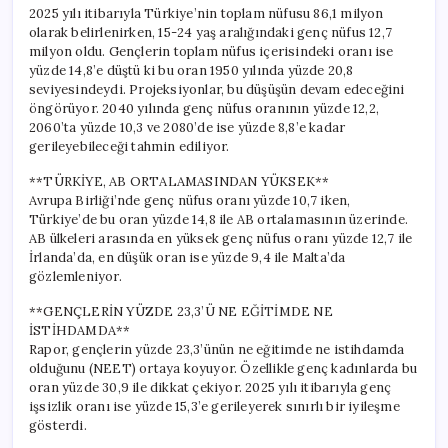
Durum
2025 yılı itibarıyla Türkiye’nin toplam nüfusu 86,1 milyon
için
olarak belirlenirken, 15-24 yaş aralığındaki genç nüfus 12,7
milyon oldu. Gençlerin toplam nüfus içerisindeki oranı ise
yüzde 14,8’e düştü ki bu oran 1950 yılında yüzde 20,8
seviyesindeydi. Projeksiyonlar, bu düşüşün devam edeceğini
öngörüyor. 2040 yılında genç nüfus oranının yüzde 12,2,
2060’ta yüzde 10,3 ve 2080’de ise yüzde 8,8’e kadar
gerileyebileceği tahmin ediliyor.
**TÜRKİYE, AB ORTALAMASINDAN YÜKSEK**
Avrupa Birliği’nde genç nüfus oranı yüzde 10,7 iken,
Türkiye’de bu oran yüzde 14,8 ile AB ortalamasının üzerinde.
AB ülkeleri arasında en yüksek genç nüfus oranı yüzde 12,7 ile
İrlanda’da, en düşük oran ise yüzde 9,4 ile Malta’da
gözlemleniyor.
**GENÇLERİN YÜZDE 23,3’Ü NE EĞİTİMDE NE
İSTİHDAMDA**
Rapor, gençlerin yüzde 23,3’ünün ne eğitimde ne istihdamda
olduğunu (NEET) ortaya koyuyor. Özellikle genç kadınlarda bu
oran yüzde 30,9 ile dikkat çekiyor. 2025 yılı itibarıyla genç
işsizlik oranı ise yüzde 15,3’e gerileyerek sınırlı bir iyileşme
gösterdi.