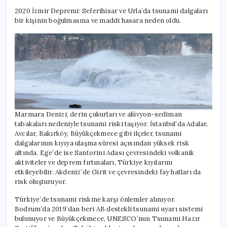
2020 İzmir Depremi: Seferihisar ve Urla’da tsunami dalgaları
bir kişinin boğulmasına ve maddi hasara neden oldu.
Marmara Denizi, derin çukurları ve alüvyon-sediman
tabakaları nedeniyle tsunami riski taşıyor. İstanbul’da Adalar,
Avcılar, Bakırköy, Büyükçekmece gibi ilçeler, tsunami
dalgalarının kıyıya ulaşma süresi açısından yüksek risk
altında. Ege’de ise Santorini Adası çevresindeki volkanik
aktiviteler ve deprem fırtınaları, Türkiye kıyılarını
etkileyebilir. Akdeniz’de Girit ve çevresindeki fay hatları da
risk oluşturuyor.
Türkiye’de tsunami riskine karşı önlemler alınıyor.
Bodrum’da 2019’dan beri AB destekli tsunami uyarı sistemi
bulunuyor ve Büyükçekmece, UNESCO’nun Tsunami Hazır