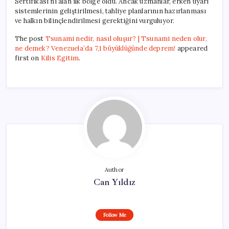
Sertifikası’nı alan ilk bölge oldu. Ancak uzmanlar, erken uyarı
sistemlerinin geliştirilmesi, tahliye planlarının hazırlanması
ve halkın bilinçlendirilmesi gerektiğini vurguluyor.
The post
Tsunami nedir, nasıl oluşur? | Tsunami neden olur,
ne demek? Venezuela’da 7,1 büyüklüğünde deprem!
appeared
first on
Kilis Egitim
.
Author
Can Yıldız
Follow Me