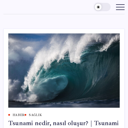
Skip
to
content
HABER
SAĞLIK
Tsunami nedir, nasıl oluşur? | Tsunami