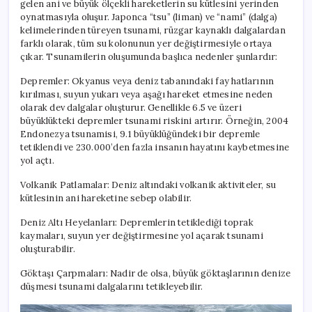
gelen ani ve büyük ölçekli hareketlerin su kütlesini yerinden
oynatmasıyla oluşur. Japonca “tsu” (liman) ve “nami” (dalga)
kelimelerinden türeyen tsunami, rüzgar kaynaklı dalgalardan
farklı olarak, tüm su kolonunun yer değiştirmesiyle ortaya
çıkar. Tsunamilerin oluşumunda başlıca nedenler şunlardır:
Depremler: Okyanus veya deniz tabanındaki fay hatlarının
kırılması, suyun yukarı veya aşağı hareket etmesine neden
olarak dev dalgalar oluşturur. Genellikle 6.5 ve üzeri
büyüklükteki depremler tsunami riskini artırır. Örneğin, 2004
Endonezya tsunamisi, 9.1 büyüklüğündeki bir depremle
tetiklendi ve 230.000’den fazla insanın hayatını kaybetmesine
yol açtı.
Volkanik Patlamalar: Deniz altındaki volkanik aktiviteler, su
kütlesinin ani hareketine sebep olabilir.
Deniz Altı Heyelanları: Depremlerin tetiklediği toprak
kaymaları, suyun yer değiştirmesine yol açarak tsunami
oluşturabilir.
Göktaşı Çarpmaları: Nadir de olsa, büyük göktaşlarının denize
düşmesi tsunami dalgalarını tetikleyebilir.