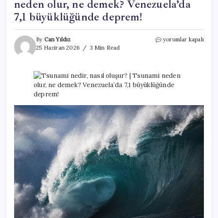
neden olur, ne demek? Venezuela’da
7,1 büyüklüğünde deprem!
Tsunami
By
Can Yıldız
yorumlar kapalı
nedir,
25 Haziran 2026
3 Min Read
nasıl
oluşur?
|
Tsunami
neden
olur,
ne
demek?
Venezuela’da
7,1
büyüklüğünde
deprem!
için