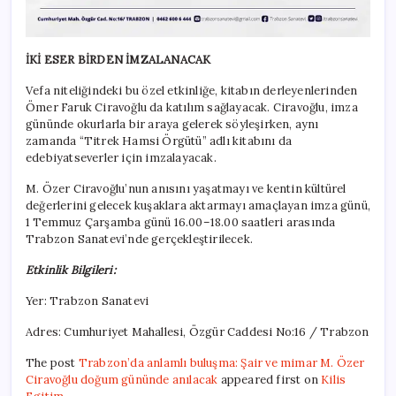
İKİ ESER BİRDEN İMZALANACAK
Vefa niteliğindeki bu özel etkinliğe, kitabın derleyenlerinden
Ömer Faruk Ciravoğlu da katılım sağlayacak. Ciravoğlu, imza
gününde okurlarla bir araya gelerek söyleşirken, aynı
zamanda “Titrek Hamsi Örgütü” adlı kitabını da
edebiyatseverler için imzalayacak.
M. Özer Ciravoğlu’nun anısını yaşatmayı ve kentin kültürel
değerlerini gelecek kuşaklara aktarmayı amaçlayan imza günü,
1 Temmuz Çarşamba günü 16.00–18.00 saatleri arasında
Trabzon Sanatevi’nde gerçekleştirilecek.
Etkinlik Bilgileri:
Yer: Trabzon Sanatevi
Adres: Cumhuriyet Mahallesi, Özgür Caddesi No:16 / Trabzon
The post
Trabzon’da anlamlı buluşma: Şair ve mimar M. Özer
Ciravoğlu doğum gününde anılacak
appeared first on
Kilis