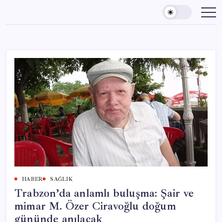
Skip
to
content
HABER
SAĞLIK
Trabzon’da anlamlı buluşma: Şair ve
mimar M. Özer Ciravoğlu doğum
gününde anılacak