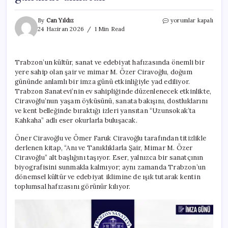
Trabzon’da
By
Can Yıldız
yorumlar kapalı
anlamlı
24 Haziran 2026
1 Min Read
buluşma:
Şair
ve
Trabzon’un kültür, sanat ve edebiyat hafızasında önemli bir
mimar
yere sahip olan şair ve mimar M. Özer Ciravoğlu, doğum
M.
Özer
gününde anlamlı bir imza günü etkinliğiyle yad ediliyor.
Ciravoğlu
Trabzon Sanatevi’nin ev sahipliğinde düzenlenecek etkinlikte,
doğum
Ciravoğlu’nun yaşam öyküsünü, sanata bakışını, dostluklarını
gününde
ve kent belleğinde bıraktığı izleri yansıtan “Uzunsokak’ta
anılacak
Kahkaha” adlı eser okurlarla buluşacak.
için
Öner Ciravoğlu ve Ömer Faruk Ciravoğlu tarafından titizlikle
derlenen kitap, “Anı ve Tanıklıklarla Şair, Mimar M. Özer
Ciravoğlu” alt başlığını taşıyor. Eser, yalnızca bir sanatçının
biyografisini sunmakla kalmıyor; aynı zamanda Trabzon’un
dönemsel kültür ve edebiyat iklimine de ışık tutarak kentin
toplumsal hafızasını görünür kılıyor.