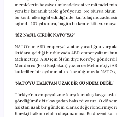
memleketin haysiyet mücadelesini ve mücadelenin 
yeni bir karanlık tablo görüyoruz. Ne olursa olsun,
bu kent, ülke işgal edildiğinde, kurtuluş mücadeles
sığındı. 107 yıl sonra, bugün bu kente kilit vurmaya
‘BİZ NASIL GİRDİK NATO’YA?’
NATO’nun ABD emperyalizmine yaradığını vurgulay
iktidara geldiği bir dünyada ABD emperyalizmi buna 
Mehmetçiyi, ABD için ölsün diye Kore’ye gönderdil
Menderes (Eski Başbakan) yüzlerce Mehmetçiyi ABD’
katledilen bir aydının altını kazıdığımızda NATO çık
‘NATO’YU HALKTAN UZAK BİR GÜNDEM DEĞİL’
Türkiye’nin empeyalizme karşı kurtuluş kavgasıyla
gördüğümüz bir kavgadan bahsediyoruz. O dönem İ
halktan uzak bir gündem olarak değerlendirmiyoru
Emekçi halkın refaha ulaşamaması. Bu düzeni koruy