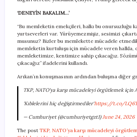
‘DENEYİN BAKALIM…’
“Bu memleketin emekçileri, halkı bu onursuzluğu k
yurtseverleri var. Yürüyemezmişiz, sesimizi çıkart
musunuz? Bizler bu memlekette mücadele etmedikç
memleketin kurtuluşu için mücadele veren halkla, on
memleketimize, kentimize sahip çıkacağız. Sözüm
çıkacağız” ifadelerini kullandı.
Arıkan’ın konuşmasının ardından buluşma diğer gr
TKP, NATO'ya karşı mücadeleyi örgütlemek için Ay
'Kıblelerini hiç değiştirmediler'
https://t.co/LQ6
— Cumhuriyet (@cumhuriyetgzt1)
June 24, 2026
The post
TKP, NATO’ya karşı mücadeleyi örgütlemek