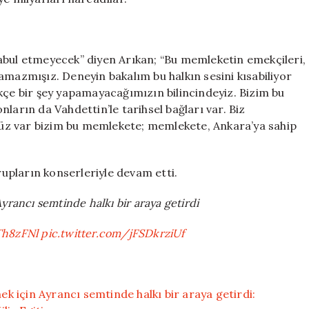
abul etmeyecek” diyen Arıkan; “Bu memleketin emekçileri,
amazmışız. Deneyin bakalım bu halkın sesini kısabiliyor
e bir şey yapamayacağımızın bilincindeyiz. Bizim bu
ların da Vahdettin’le tarihsel bağları var. Biz
üz var bizim bu memlekete; memlekete, Ankara’ya sahip
upların konserleriyle devam etti.
rancı semtinde halkı bir araya getirdi
Th8zFNl
pic.twitter.com/jFSDkrziUf
 için Ayrancı semtinde halkı bir araya getirdi: