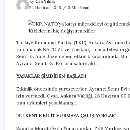
By
Can Yıldız
24 Haziran 2026
3 Min Read
Türkiye Komünist Partisi (TKP), Ankara Ayrancı’da
toplanacak NATO Zirvesi’ne karşı mücadeleyi örgüt
Semt Evi’nce düzenlenen etkinlik kapsamında Mur
Ayrancı Semt Evi Korosu sahne aldı.
YASAKLAR ŞİMDİDEN BAŞLADI
Etkinlik öncesinde yurtseverler, Ayrancı Semt Evi
izin vermedi. Oysa, Ankara Valiliği, 28 Haziran 0
tüm eylemleri yasaklamıştı.
‘BU KENTE KİLİT VURMAYA ÇALIŞIYORLAR’
Sanatçı Murat Özdağ’ın ardından TKP Merkez Komi