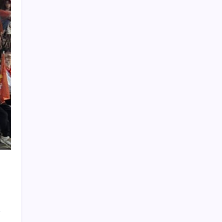
Eskişehir’de 2 belediye başkanı YENİ
Parti’ye geçti
Katlanabilir telefonda incelik yarışı kızıştı:
HONOR Magic V6 Türkiye’de
Meta’ya çocuk güvenliği davasında 567
milyon dolar ceza
Türkiye, Suudi Arabistan ve Pakistan üçlü
savunma anlaşması imzaladı
Bakan Kacır: 23 yılda imalat sanayi katma
değerimizi 250 milyar doların üzerine
taşıdık
ABD ile ticaret gerilimine rağmen artış: Çin
malları tüm dünyayı sarıyor
PS5 Pro için PSSR 2.0 Güncellemesi Yolda:
Tüm Oyunlara Geliyor
MEB 2026-2027 ortaokul kayıtları ne zaman
başlıyor? Ortaokul kayıtları nasıl yapılır?