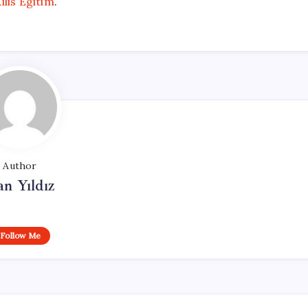
ilis Egitim
.
Author
n Yıldız
Follow Me