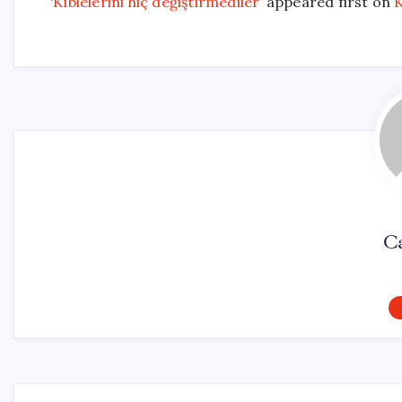
‘Kıblelerini hiç değiştirmediler’
appeared first on
K
Ca