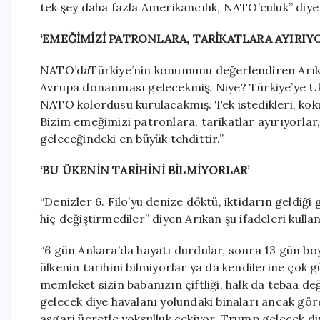
tek şey daha fazla Amerikancılık, NATO’culuk” diye
‘EMEĞİMİZİ PATRONLARA, TARİKATLARA AYIRIY
NATO’daTürkiye’nin konumunu değerlendiren Arıkan
Avrupa donanması gelecekmiş. Niye? Türkiye’ye Ukr
NATO kolordusu kurulacakmış. Tek istedikleri, ko
Bizim emeğimizi patronlara, tarikatlar ayırıyorlar,
geleceğindeki en büyük tehdittir.”
‘BU ÜKENİN TARİHİNİ BİLMİYORLAR’
“Denizler 6. Filo’yu denize döktü, iktidarın geldiği g
hiç değiştirmediler” diyen Arıkan şu ifadeleri kullan
“6 gün Ankara’da hayatı durdular, sonra 13 gün b
ülkenin tarihini bilmiyorlar ya da kendilerine çok g
memleket sizin babanızın çiftliği, halk da tebaa de
gelecek diye havalanı yolundaki binaları ancak görd
asgari ücretle yoksulluk çekiyor, Trump gelecek diy