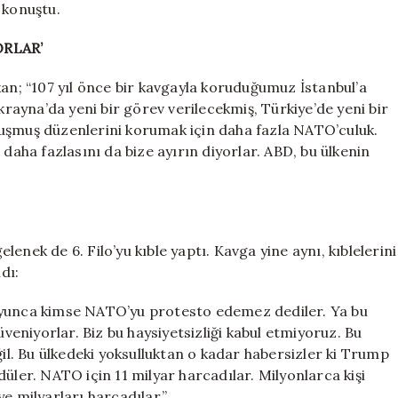
 konuştu.
ORLAR’
; “107 yıl önce bir kavgayla koruduğumuz İstanbul’a
ayna’da yeni bir görev verilecekmiş, Türkiye’de yeni bir
kuşmuş düzenlerini korumak için daha fazla NATO’culuk.
 daha fazlasını da bize ayırın diyorlar. ABD, bu ülkenin
elenek de 6. Filo’yu kıble yaptı. Kavga yine aynı, kıblelerini
dı:
oyunca kimse NATO’yu protesto edemez dediler. Ya bu
üveniyorlar. Biz bu haysiyetsizliği kabul etmiyoruz. Bu
ğil. Bu ülkedeki yoksulluktan o kadar habersizler ki Trump
üler. NATO için 11 milyar harcadılar. Milyonlarca kişi
e milyarları harcadılar.”