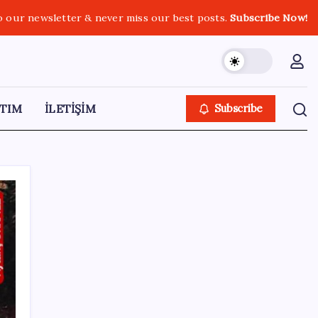
o our newsletter & never miss our best posts.
Subscribe Now!
TIM
İLETİŞİM
Subscribe
SON YAZILAR
Google Maps’e büyük değişiklik: Oteli
bulacak, yemeği sipariş edecek