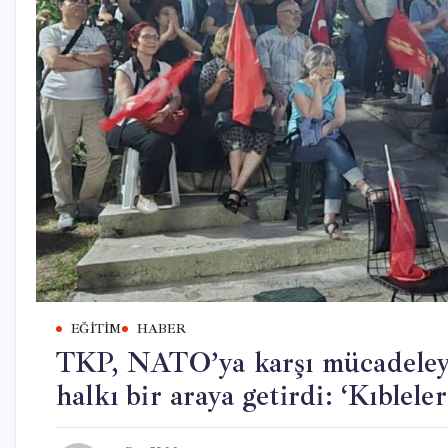
EĞITIM
HABER
TKP, NATO’ya karşı mücadeleyi
halkı bir araya getirdi: ‘Kıblele