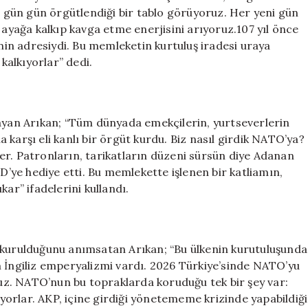
gün gün örgütlendiği bir tablo görüyoruz. Her yeni gün
 ayağa kalkıp kavga etme enerjisini arıyoruz.107 yıl önce
inin adresiydi. Bu memleketin kurtuluş iradesi uraya
 kalkıyorlar” dedi.
an Arıkan; “Tüm dünyada emekçilerin, yurtseverlerin
karşı eli kanlı bir örgüt kurdu. Biz nasıl girdik NATO’ya?
er. Patronların, tarikatların düzeni sürsün diye Adanan
ye hediye etti. Bu memlekette işlenen bir katliamın,
ar” ifadelerini kullandı.
 kurulduğunu anımsatan Arıkan; “Bu ülkenin kurutuluşunda
ngiliz emperyalizmi vardı. 2026 Türkiye’sinde NATO’yu
z. NATO’nun bu topraklarda koruduğu tek bir şey var:
orlar. AKP, içine girdiği yönetememe krizinde yapabildiği