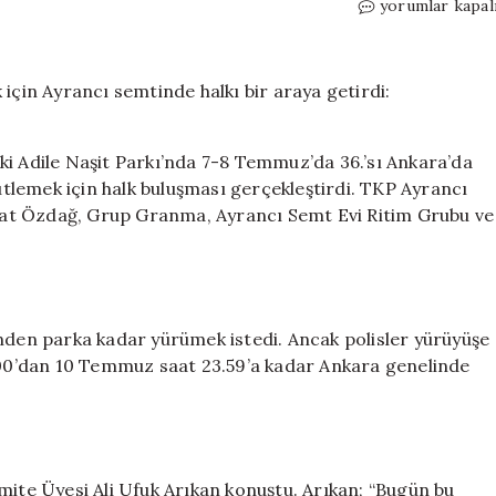
TKP,
yorumlar kapal
NATO’ya
karşı
mücadeleyi
örgütlemek
için
Ayrancı
ki Adile Naşit Parkı’nda 7-8 Temmuz’da 36.’sı Ankara’da
semtinde
lemek için halk buluşması gerçekleştirdi. TKP Ayrancı
halkı
at Özdağ, Grup Granma, Ayrancı Semt Evi Ritim Grubu ve
bir
araya
getirdi:
‘Kıblelerini
hiç
değiştirmediler
’nden parka kadar yürümek istedi. Ancak polisler yürüyüşe
için
0.00’dan 10 Temmuz saat 23.59’a kadar Ankara genelinde
te Üyesi Ali Ufuk Arıkan konuştu. Arıkan; “Bugün bu