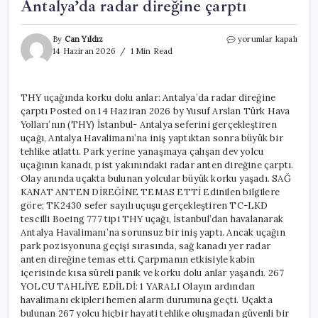
Antalya’da radar direğine çarptı
THY
By
Can Yıldız
yorumlar kapalı
uçağında
14 Haziran 2026
1 Min Read
korku
dolu
anlar:
THY uçağında korku dolu anlar: Antalya’da radar direğine
Antalya’da
çarptı Posted on 14 Haziran 2026 by Yusuf Arslan Türk Hava
radar
direğine
Yolları’nın (THY) İstanbul- Antalya seferini gerçekleştiren
çarptı
uçağı, Antalya Havalimanı’na iniş yaptıktan sonra büyük bir
için
tehlike atlattı. Park yerine yanaşmaya çalışan dev yolcu
uçağının kanadı, pist yakınındaki radar anten direğine çarptı.
Olay anında uçakta bulunan yolcular büyük korku yaşadı. SAĞ
KANAT ANTEN DİREĞİNE TEMAS ETTİ Edinilen bilgilere
göre; TK2430 sefer sayılı uçuşu gerçekleştiren TC-LKD
tescilli Boeing 777 tipi THY uçağı, İstanbul’dan havalanarak
Antalya Havalimanı’na sorunsuz bir iniş yaptı. Ancak uçağın
park pozisyonuna geçişi sırasında, sağ kanadı yer radar
anten direğine temas etti. Çarpmanın etkisiyle kabin
içerisinde kısa süreli panik ve korku dolu anlar yaşandı. 267
YOLCU TAHLİYE EDİLDİ: 1 YARALI Olayın ardından
havalimanı ekipleri hemen alarm durumuna geçti. Uçakta
bulunan 267 yolcu hiçbir hayati tehlike oluşmadan güvenli bir