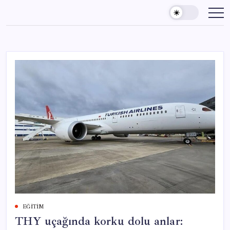
Skip
to
content
EĞITIM
THY uçağında korku dolu anlar: