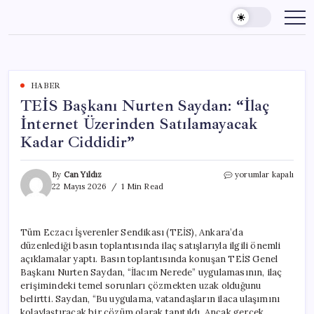
Skip
to
content
HABER
TEİS Başkanı Nurten Saydan: “İlaç
İnternet Üzerinden Satılamayacak
Kadar Ciddidir”
TEİS
By
Can Yıldız
yorumlar kapalı
Başkanı
22 Mayıs 2026
1 Min Read
Nurten
Saydan:
“İlaç
Tüm Eczacı İşverenler Sendikası (TEİS), Ankara’da
İnternet
düzenlediği basın toplantısında ilaç satışlarıyla ilgili önemli
Üzerinden
Satılamayacak
açıklamalar yaptı. Basın toplantısında konuşan TEİS Genel
Kadar
Başkanı Nurten Saydan, “İlacım Nerede” uygulamasının, ilaç
Ciddidir”
erişimindeki temel sorunları çözmekten uzak olduğunu
için
belirtti. Saydan, “Bu uygulama, vatandaşların ilaca ulaşımını
kolaylaştıracak bir çözüm olarak tanıtıldı. Ancak gerçek