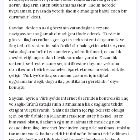
sorun, ilaçların zaten bulunamamasıdır. ‘İlacım nerede’
uygulaması, piyasada yeterli ilacın olmadığını kabul eden bir
durumdur” dedi.
Saydan, devletin asıl görevinin vatandaşlara eczane
navigasyonu sağlamak olmadığını ifade ederek, “Devletin
görevi, ilaçları raflara geri getirecek sistemi oluşturmak ve
ilaç tedarik sistemini sürdürülebilir hale getirmektir. Ayrıca,
vatandaşların belirli eczanelere yönlendirilmesi, eczacılık
meslek etiği açısından büyük sorunlar yaratır. Eczacılık
sistemi, serbest eczane seçimi ilkesine dayanır ve kamu
otoritesinin belirli eczaneleri işaret etmesi, mesleki etik ile
çelişir. Türkiye’de ilaç sorununu çözmek için dijital
uygulamalar değil, doğru ilaç politikaları gereklidir” diye
konuştu.
Saydan, ayrıca Türkiye’de internet üzerinden kontrolsüz ilaç
ve sağlık ürünü satışlarının artmasının halk sağlığını tehdit
ettiğini vurgulayarak, “Sahte ilaçların içeriği belirsiz olduğu
için, bu tür ürünlerin kullanımı risklidir. İster bitkisel, ister
kimyasal olsun, ilaçların eğitimini almış tek meslek grubu
eczacılıktır. İlaç, internet üzerinden kargo ile satılması imkânı
tanınamayacak kadar ciddi bir üründür. Bunun teklif edilmesi
veya düşünülmesi bile kabul edilemez” ifadelerini kullandı.