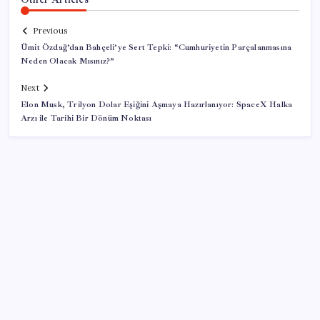
Previous
Ümit Özdağ’dan Bahçeli’ye Sert Tepki: “Cumhuriyetin Parçalanmasına
Neden Olacak Mısınız?”
Next
Elon Musk, Trilyon Dolar Eşiğini Aşmaya Hazırlanıyor: SpaceX Halka
Arzı ile Tarihi Bir Dönüm Noktası
SON YAZILAR
ASELSAN’dan 6 ayda 88.5 milyar TL ciro