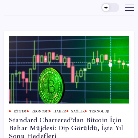
Skip
to
content
EĞITIM
EKONOMI
HABER
SAĞLIK
TEKNOLOJI
Standard Chartered’dan Bitcoin İçin
Bahar Müjdesi: Dip Görüldü, İşte Yıl
Sonu Hedefleri