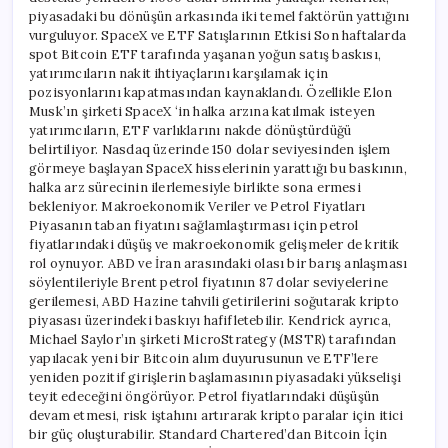
piyasadaki bu dönüşün arkasında iki temel faktörün yattığını
vurguluyor. SpaceX ve ETF Satışlarının Etkisi Son haftalarda
spot Bitcoin ETF tarafında yaşanan yoğun satış baskısı,
yatırımcıların nakit ihtiyaçlarını karşılamak için
pozisyonlarını kapatmasından kaynaklandı. Özellikle Elon
Musk’ın şirketi SpaceX ‘in halka arzına katılmak isteyen
yatırımcıların, ETF varlıklarını nakde dönüştürdüğü
belirtiliyor. Nasdaq üzerinde 150 dolar seviyesinden işlem
görmeye başlayan SpaceX hisselerinin yarattığı bu baskının,
halka arz sürecinin ilerlemesiyle birlikte sona ermesi
bekleniyor. Makroekonomik Veriler ve Petrol Fiyatları
Piyasanın taban fiyatını sağlamlaştırması için petrol
fiyatlarındaki düşüş ve makroekonomik gelişmeler de kritik
rol oynuyor. ABD ve İran arasındaki olası bir barış anlaşması
söylentileriyle Brent petrol fiyatının 87 dolar seviyelerine
gerilemesi, ABD Hazine tahvili getirilerini soğutarak kripto
piyasası üzerindeki baskıyı hafifletebilir. Kendrick ayrıca,
Michael Saylor’ın şirketi MicroStrategy (MSTR) tarafından
yapılacak yeni bir Bitcoin alım duyurusunun ve ETF’lere
yeniden pozitif girişlerin başlamasının piyasadaki yükselişi
teyit edeceğini öngörüyor. Petrol fiyatlarındaki düşüşün
devam etmesi, risk iştahını artırarak kripto paralar için itici
bir güç oluşturabilir. Standard Chartered’dan Bitcoin İçin