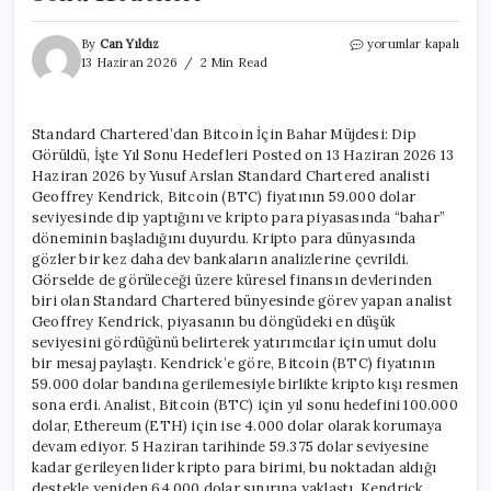
Standard
By
Can Yıldız
yorumlar kapalı
Chartered’dan
13 Haziran 2026
2 Min Read
Bitcoin
İçin
Bahar
Standard Chartered’dan Bitcoin İçin Bahar Müjdesi: Dip
Müjdesi:
Görüldü, İşte Yıl Sonu Hedefleri Posted on 13 Haziran 2026 13
Dip
Görüldü,
Haziran 2026 by Yusuf Arslan Standard Chartered analisti
İşte
Geoffrey Kendrick, Bitcoin (BTC) fiyatının 59.000 dolar
Yıl
seviyesinde dip yaptığını ve kripto para piyasasında “bahar”
Sonu
döneminin başladığını duyurdu. Kripto para dünyasında
Hedefleri
gözler bir kez daha dev bankaların analizlerine çevrildi.
için
Görselde de görüleceği üzere küresel finansın devlerinden
biri olan Standard Chartered bünyesinde görev yapan analist
Geoffrey Kendrick, piyasanın bu döngüdeki en düşük
seviyesini gördüğünü belirterek yatırımcılar için umut dolu
bir mesaj paylaştı. Kendrick’e göre, Bitcoin (BTC) fiyatının
59.000 dolar bandına gerilemesiyle birlikte kripto kışı resmen
sona erdi. Analist, Bitcoin (BTC) için yıl sonu hedefini 100.000
dolar, Ethereum (ETH) için ise 4.000 dolar olarak korumaya
devam ediyor. 5 Haziran tarihinde 59.375 dolar seviyesine
kadar gerileyen lider kripto para birimi, bu noktadan aldığı
destekle yeniden 64.000 dolar sınırına yaklaştı. Kendrick,