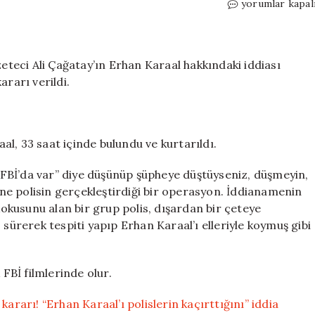
Son
yorumlar kapal
Dakika
|
Ali
Çağatay
eci Ali Çağatay’ın Erhan Karaal hakkındaki iddiası
hakkında
ararı verildi.
gözaltı
kararı!
“Erhan
Karaal’ı
l, 33 saat içinde bulundu ve kurtarıldı.
polislerin
kaçırttığını”
ek FBİ’da var” diye düşünüp şüpheye düştüyseniz, düşmeyin,
iddia
yine polisin gerçekleştirdiği bir operasyon. İddianamenin
etmişti
 kokusunu alan bir grup polis, dışardan bir çeteye
için
 sürerek tespiti yapıp Erhan Karaal’ı elleriyle koymuş gibi
 FBİ filmlerinde olur.
kararı! “Erhan Karaal’ı polislerin kaçırttığını” iddia