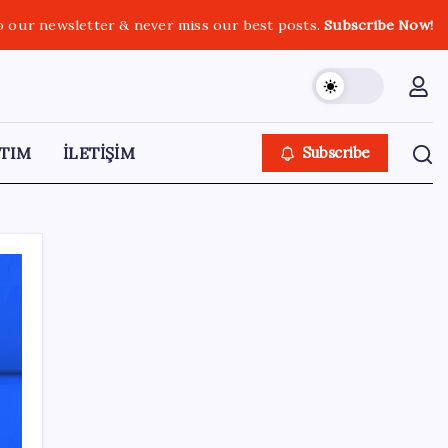
o our newsletter & never miss our best posts.
Subscribe Now!
TIM
İLETİŞİM
Subscribe
SON YAZILAR
ASELSAN’dan 6 ayda 88.5 milyar TL ciro