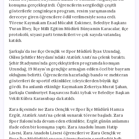
konuşma gerçekleştirdi. Öğrencilerin sergilediği çeşitli
gösterilerle zenginleşen program, resim yarışmasında
dereceye giren öğrencilere ödül verilmesiyle sona erdi.
Törene Kaymakam Esad Mücahit Eskimez, Belediye Başkanı
Turan İlbey, İlçe Milli Eğitim Müdürü Bünyamin Karacalar, ilçe
protokolü, siyasi parti temsilcileri ve çok sayıda vatandaş
katıldı.
Şarkışla’da ise ilçe Gençlik ve Spor Müdürü İlyas Uzundağ,
Gülsu Şehitler Meydanı’ndaki Atatürk Anıtı’na çelenk bıraktı.
Şehir Stadyumu’nda gerçekleştirilen programda konuşan
Uzundağ, 19 Mayıs’ın gençliğe armağan edilen özel bir bayram
olduğunu belirtti. Öğrencilerin hazırladığı bando ve mehteran
gösterileri ile sportif etkinlikler, izleyicilerden büyük ilgi
gördü. Bu anlamlı etkinliğe Kaymakam Zekeriya Murat Şahan,
Şarkışla Cumhuriyet Başsavcısı Baki Aybak ve Belediye Başkan
Vekili Kübra Karasubaşı da katıldı.
Zara ilçesinde ise Zara Gençlik ve Spor İlçe Müdürü Hamza
Ergüt, Atatürk Anıtı’na çelenk sunarak törene başladı. Zara
Spor Salonu’nda devam eden etkinlikte, Ergüt günün anlamını
ifade eden bir konuşma yaptı. Zara Anadolu İmam Hatip
Lisesi, Zara Anadolu Lisesi öğrencileri ve Zara Gençlik ve
Spor İlçe Müdürlüğü sporcu öğrencilerinin sergilediği halk