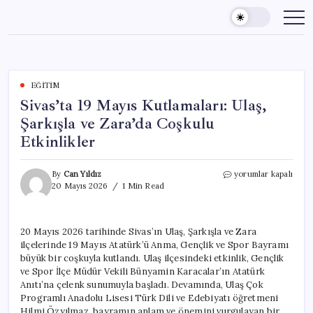
Skip
to
content
EĞITIM
Sivas’ta 19 Mayıs Kutlamaları: Ulaş,
Şarkışla ve Zara’da Coşkulu
Etkinlikler
Sivas’ta
By
Can Yıldız
yorumlar kapalı
19
20 Mayıs 2026
1 Min Read
Mayıs
Kutlamaları:
Ulaş,
20 Mayıs 2026 tarihinde Sivas’ın Ulaş, Şarkışla ve Zara
Şarkışla
ilçelerinde 19 Mayıs Atatürk’ü Anma, Gençlik ve Spor Bayramı
ve
Zara’da
büyük bir coşkuyla kutlandı. Ulaş ilçesindeki etkinlik, Gençlik
Coşkulu
ve Spor İlçe Müdür Vekili Bünyamin Karacalar’ın Atatürk
Etkinlikler
Anıtı’na çelenk sunumuyla başladı. Devamında, Ulaş Çok
için
Programlı Anadolu Lisesi Türk Dili ve Edebiyatı öğretmeni
Hilmi Özyılmaz, bayramın anlam ve önemini vurgulayan bir