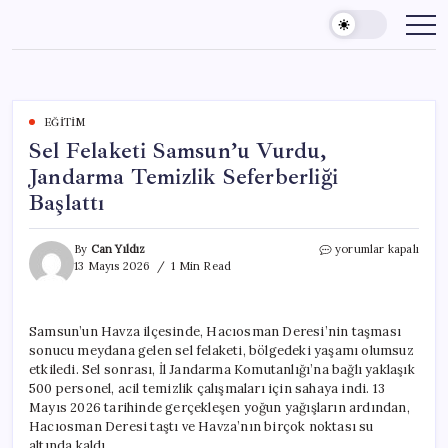
Skip
to
content
EĞITIM
Sel Felaketi Samsun’u Vurdu,
Jandarma Temizlik Seferberliği
Başlattı
Sel
By
Can Yıldız
yorumlar kapalı
Felaketi
13 Mayıs 2026
1 Min Read
Samsun’u
Vurdu,
Jandarma
Samsun’un Havza ilçesinde, Hacıosman Deresi’nin taşması
Temizlik
sonucu meydana gelen sel felaketi, bölgedeki yaşamı olumsuz
Seferberliği
Başlattı
etkiledi. Sel sonrası, İl Jandarma Komutanlığı’na bağlı yaklaşık
için
500 personel, acil temizlik çalışmaları için sahaya indi. 13
Mayıs 2026 tarihinde gerçekleşen yoğun yağışların ardından,
Hacıosman Deresi taştı ve Havza’nın birçok noktası su
altında kaldı.