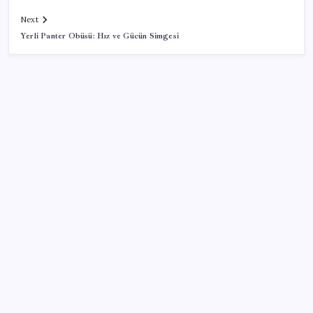
Next
Yerli Panter Obüsü: Hız ve Gücün Simgesi
SON YAZILAR
Google Maps’e büyük değişiklik: Oteli bulacak, yemeği
sipariş edecek
Eskişehir’de 2 belediye başkanı YENİ Parti’ye geçti
Katlanabilir telefonda incelik yarışı kızıştı: HONOR
Magic V6 Türkiye’de