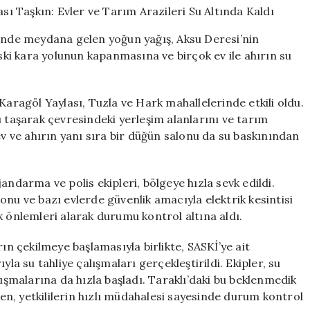
Sonrası
Taşkın:
sinde meydana gelen yoğun yağış, Aksu Deresi’nin
Evler
i kara yolunun kapanmasına ve birçok ev ile ahırın su
ve
Tarım
Arazileri
Su
Karagöl Yaylası, Tuzla ve Hark mahallelerinde etkili oldu.
Altında
u taşarak çevresindeki yerleşim alanlarını ve tarım
Kaldı
ev ve ahırın yanı sıra bir düğün salonu da su baskınından
için
andarma ve polis ekipleri, bölgeye hızla sevk edildi.
onu ve bazı evlerde güvenlik amacıyla elektrik kesintisi
k önlemleri alarak durumu kontrol altına aldı.
ın çekilmeye başlamasıyla birlikte, SASKİ’ye ait
la su tahliye çalışmaları gerçekleştirildi. Ekipler, su
lışmalarına da hızla başladı. Taraklı’daki bu beklenmedik
rken, yetkililerin hızlı müdahalesi sayesinde durum kontrol