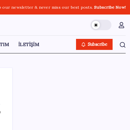
o our newsletter & never miss our best posts.
Subscribe Now!
TIM
İLETİŞİM
Subscribe
SON YAZILAR
ı
ASELSAN’dan 6 ayda 88.5 milyar TL ciro