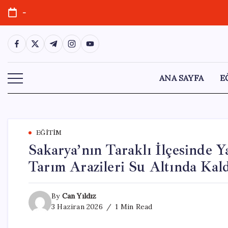
Skip
-
to
content
https://www.facebook.com/
https://twitter.com/
https://t.me/
https://www.instagram.com/
https://youtube.com/
ANA SAYFA
E
EĞITIM
Sakarya’nın Taraklı İlçesinde 
Tarım Arazileri Su Altında Kal
By
Can Yıldız
3 Haziran 2026
1 Min Read