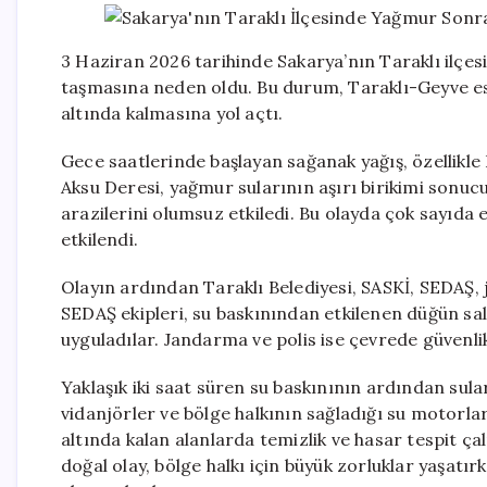
3 Haziran 2026 tarihinde Sakarya’nın Taraklı ilçe
taşmasına neden oldu. Bu durum, Taraklı-Geyve esk
altında kalmasına yol açtı.
Gece saatlerinde başlayan sağanak yağış, özellikle 
Aksu Deresi, yağmur sularının aşırı birikimi sonuc
arazilerini olumsuz etkiledi. Bu olayda çok sayıda 
etkilendi.
Olayın ardından Taraklı Belediyesi, SASKİ, SEDAŞ, j
SEDAŞ ekipleri, su baskınından etkilenen düğün sal
uyguladılar. Jandarma ve polis ise çevrede güvenli
Yaklaşık iki saat süren su baskınının ardından sular
vidanjörler ve bölge halkının sağladığı su motorlarıy
altında kalan alanlarda temizlik ve hasar tespit ça
doğal olay, bölge halkı için büyük zorluklar yaşatı