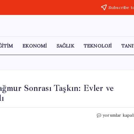
Subscribe t
ĞİTİM
EKONOMİ
SAĞLIK
TEKNOLOJİ
TANI
Yağmur Sonrası Taşkın: Evler ve
dı
Sakarya’nın
yorumlar kapal
Taraklı
İlçesinde
Yağmur