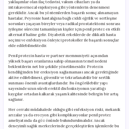
yaklaşımlar olan ilaç tedavisi, vakum cihazları ya da
intrakavernozal enjeksiyon gibi yöntemlerin denenmesi
gereklidir. Ancak bu yöntemlerden başarılı sonuç alınamayan
hastalar, Peyronie hastalığına bağlı ciddi eğrilik ve sertleşme
sorunları yaşayan bireyler veya radikal prostatektomi sonrası
iyileşme sürecini tamamlayan kişiler için penil protez en etkili
alternatif haline gelir. Diyabetik erkeklerde de dikkatli hasta
seçimi ve enfeksiyon önleyici protokoller ile başarılı sonuçlar
elde edilebilmektedir.
Penil protezin hasta ve partner memnuniyeti açısından
yüksek başarı oranlarına sahip olmasının temel nedeni
beklentilerin net bir şekilde yönetilmesidir. Protezin
kendiliğinden bir ereksiyon sağlamaması ancak gerektiğinde
aktive edilebilmesi, güvenilir ve tekrarlanabilir bir sertlik
sunması önemli avantajlardandır. Bu öngörülebilir yapı
sayesinde uzun süreli erektil disfonksiyonun yarattığı
kaygılar ortadan kalkarak yaşam kalitesinde belirgin bir artış
sağlanır.
Her cerrahi müdahalede olduğu gibi enfeksiyon riski, mekanik
arızalar ya da erozyon gibi komplikasyonlar penil protez
ameliyatında da göz önünde bulundurulmalıdır. Ancak
deneyimli sağlık merkezlerinde gerçekleştirilen işlemlerde bu