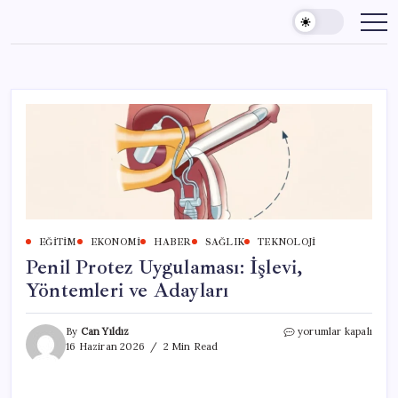
Skip
to
content
EĞITIM
EKONOMI
HABER
SAĞLIK
TEKNOLOJI
Penil Protez Uygulaması: İşlevi,
Yöntemleri ve Adayları
Penil
By
Can Yıldız
yorumlar kapalı
Protez
16 Haziran 2026
2 Min Read
Uygulaması:
İşlevi,
Yöntemleri