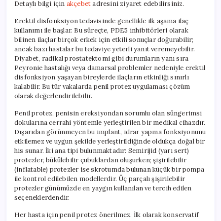
Detaylı bilgi için
akçebet
adresini ziyaret edebilirsiniz.
ve
Adayları
Erektil disfonksiyon tedavisinde genellikle ilk aşama ilaç
için
kullanımı ile başlar. Bu süreçte, PDE5 inhibitörleri olarak
bilinen ilaçlar birçok erkek için etkili sonuçlar doğurabilir;
ancak bazı hastalar bu tedaviye yeterli yanıt veremeyebilir.
Diyabet, radikal prostatektomi gibi durumların yanı sıra
Peyronie hastalığı veya damarsal problemler nedeniyle erektil
disfonksiyon yaşayan bireylerde ilaçların etkinliği sınırlı
kalabilir. Bu tür vakalarda penil protez uygulaması çözüm
olarak değerlendirilebilir.
Penil protez, penisin ereksiyondan sorumlu olan süngerimsi
dokularına cerrahi yöntemle yerleştirilen bir medikal cihazdır.
Dışarıdan görünmeyen bu implant, idrar yapma fonksiyonunu
etkilemez ve uygun şekilde yerleştirildiğinde oldukça doğal bir
his sunar. İki ana tipi bulunmaktadır: Semirijid (yarı sert)
protezler, bükülebilir çubuklardan oluşurken; şişirilebilir
(inflatable) protezler ise skrotumda bulunan küçük bir pompa
ile kontrol edilebilen modellerdir. Üç parçalı şişirilebilir
protezler günümüzde en yaygın kullanılan ve tercih edilen
seçeneklerdendir.
Her hasta için penil protez önerilmez. İlk olarak konservatif