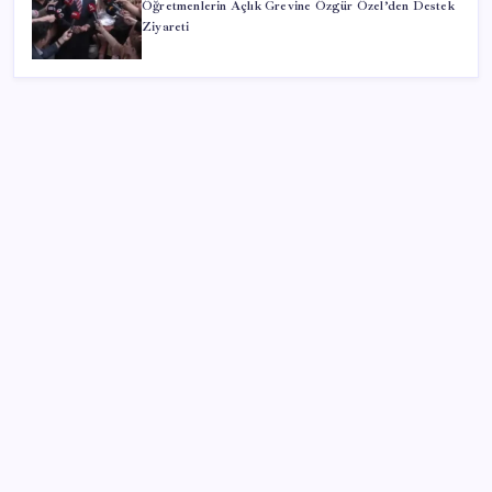
Öğretmenlerin Açlık Grevine Özgür Özel’den Destek
Ziyareti
SON YAZILAR
ASELSAN’dan 6 ayda 88.5 milyar TL ciro
BMW sürücülerini çileden çıkardı: Kontağı açan
reklamla karşılaşıyor!
Batı Asya’da kriz ve yıkım, devlerde rekor kâr: Savaş
yine sermayeye yaradı
AKP’den açıklama geldi: ‘Çerçeve yasa’nın ayrıntıları