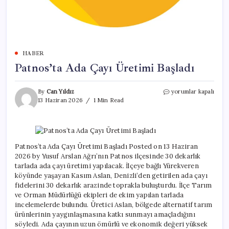
HABER
Patnos’ta Ada Çayı Üretimi Başladı
Patnos’ta
By
Can Yıldız
yorumlar kapalı
Ada
13 Haziran 2026
1 Min Read
Çayı
Üretimi
Başladı
için
Patnos’ta Ada Çayı Üretimi Başladı Posted on 13 Haziran
2026 by Yusuf Arslan Ağrı’nın Patnos ilçesinde 30 dekarlık
tarlada ada çayı üretimi yapılacak. İlçeye bağlı Yürekveren
köyünde yaşayan Kasım Aslan, Denizli’den getirilen ada çayı
fidelerini 30 dekarlık arazinde toprakla buluşturdu. İlçe Tarım
ve Orman Müdürlüğü ekipleri de ekim yapılan tarlada
incelemelerde bulundu. Üretici Aslan, bölgede alternatif tarım
ürünlerinin yaygınlaşmasına katkı sunmayı amaçladığını
söyledi. Ada çayının uzun ömürlü ve ekonomik değeri yüksek