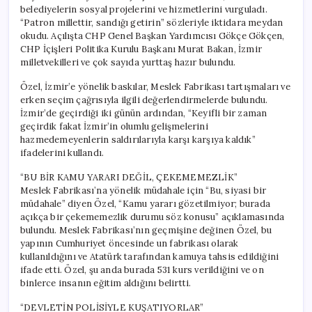
belediyelerin sosyal projelerini ve hizmetlerini vurguladı.
“Patron millettir, sandığı getirin” sözleriyle iktidara meydan
okudu. Açılışta CHP Genel Başkan Yardımcısı Gökçe Gökçen,
CHP İçişleri Politika Kurulu Başkanı Murat Bakan, İzmir
milletvekilleri ve çok sayıda yurttaş hazır bulundu.
Özel, İzmir’e yönelik baskılar, Meslek Fabrikası tartışmaları ve
erken seçim çağrısıyla ilgili değerlendirmelerde bulundu.
İzmir’de geçirdiği iki günün ardından, “Keyifli bir zaman
geçirdik fakat İzmir’in olumlu gelişmelerini
hazmedemeyenlerin saldırılarıyla karşı karşıya kaldık”
ifadelerini kullandı.
“BU BİR KAMU YARARI DEĞİL, ÇEKEMEMEZLİK”
Meslek Fabrikası’na yönelik müdahale için “Bu, siyasi bir
müdahale” diyen Özel, “Kamu yararı gözetilmiyor; burada
açıkça bir çekememezlik durumu söz konusu” açıklamasında
bulundu. Meslek Fabrikası’nın geçmişine değinen Özel, bu
yapının Cumhuriyet öncesinde un fabrikası olarak
kullanıldığını ve Atatürk tarafından kamuya tahsis edildiğini
ifade etti. Özel, şu anda burada 531 kurs verildiğini ve on
binlerce insanın eğitim aldığını belirtti.
“DEVLETİN POLİSİYLE KUŞATIYORLAR”