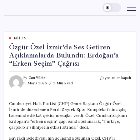
Skip
to
content
EĞITIM
Özgür Özel İzmir’de Ses Getiren
Açıklamalarda Bulundu: Erdoğan’a
“Erken Seçim” Çağrısı
Özgür
By
Can Yıldız
yorumlar kapalı
Özel
15 Mayıs 2026
2 Min Read
İzmir’de
Ses
Getiren
Cumhuriyet Halk Partisi (CHP) Genel Başkanı Özgür Özel,
Açıklamalarda
İzmir’de düzenlenen Ferdi Zeyrek Spor Kompleksi’nin açılış
Bulundu:
Erdoğan’a
töreninde dikkat çekici mesajlar verdi. Özel, Cumhurbaşkanı
“Erken
Erdoğan’a “erken seçim” çağrısında bulunarak, “Türkiye,
Seçim”
çarpık bir zihniyetin etkisi altında!” dedi.
Çağrısı
için
Bayraklı Belediyesi’nin açılışında bulunan Özel, CHP’li