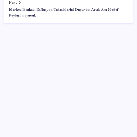
Next
Merkez Bankası Enflasyon Tahminlerini Duyurdu: Artık Ara Hedef
Paylaşılmayacak
SON YAZILAR
İran: Hürmüz’de anlaşma yakın ancak şartlar yerine
gelmeli
Artık çalışan primi tazminata yansıyacak
Sürekli maddi sorun yaşayan insanların beyni daha
çabuk yaşlanabiliyor: ‘Beyin de yoruluyor’