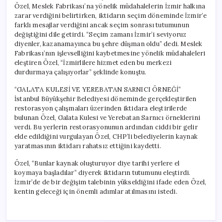
Özel, Meslek Fabrikası’na yönelik müdahalelerin İzmir halkına
zarar verdiğini belirtirken, iktidarın seçim döneminde İzmir’e
farklı mesajlar verdiğini ancak seçim sonrası tutumunun
değiştiğini dile getirdi. “Seçim zamanı İzmir’i seviyoruz
diyenler, kazanamayınca bu şehre düşman oldu” dedi. Meslek
Fabrikası’nın işlevselliğini kaybetmesine yönelik müdahaleleri
eleştiren Özel, “İzmirlilere hizmet eden bu merkezi
durdurmaya çalışıyorlar” şeklinde konuştu.
“GALATA KULESİ VE YEREBATAN SARNICI ÖRNEĞİ”
İstanbul Büyükşehir Belediyesi döneminde gerçekleştirilen
restorasyon çalışmaları üzerinden iktidara eleştirilerde
bulunan Özel, Galata Kulesi ve Yerebatan Sarnıcı örneklerini
verdi. Bu yerlerin restorasyonunun ardından ciddi bir gelir
elde edildiğini vurgulayan Özel, CHP’li belediyelerin kaynak
yaratmasının iktidarı rahatsız ettiğini kaydetti.
Özel, “Bunlar kaynak oluşturuyor diye tarihi yerlere el
koymaya başladılar” diyerek iktidarın tutumunu eleştirdi.
İzmir’de de bir değişim talebinin yükseldiğini ifade eden Özel,
kentin geleceği için önemli adımlar atılmasını istedi.