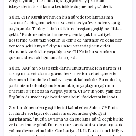
vurgulayarak, “Partimizi iç kargaşalarla yıpratmak
Belirlenmeli”
isteyenlerin tuzaklarına kesinlikle düşmemeliyiz” dedi.
için
Salıcı, CHP Kurultayı’nın en kısa sürede toplanmasının
“zorunlu” olduğunu belirtti. Sosyal medya üzerinden yaptığı
paylaşımda, Türkiye’nin kritik bir süreçten geçtiğine dikkat
çekti. “Bu dönemde bölünme veya en küçük bir zafiyet
gösterme lüksümüz yoktur. Ülkemizde haritalar ve dengeler
yeniden şekilleniyor” diyen Salıcı, vatandaşların ciddi
ekonomik zorluklar yaşadığını ve CHP’nin bu sorunların
çözüm adresi olduğunun altını çizdi.
Salıcı, “AKP’nin başarısızlıklarını unutturmak için partimizi
tartıştırma çabalarını görmeliyiz. Her bir arkadaşımız bu
durumun bilincinde olmalı ve uyanık kalmalıdır. Bu nedenle,
partimizin bütünlüğünü korumak için yaptığım çağrının
önemini bir kez daha vurguluyorum. CHP’nin yönü yalnızca
örgütün öz iradesiyle belirlenmelidir” ifadelerini kullandı.
Zor bir dönemden geçtiklerini kabul eden Salıcı, CHP’nin
tarihinde zorlayıcı durumların üstesinden geldiğini
hatırlatarak, “Bugün ayrışma ya da suçlama günü değil; birlik
ve kenetlenme günüdür. Partimiz, ortak akıl ve dayanışma ile
yoluna devam etmelidir. Cumhuriyet Halk Partisi’nin birliği ve