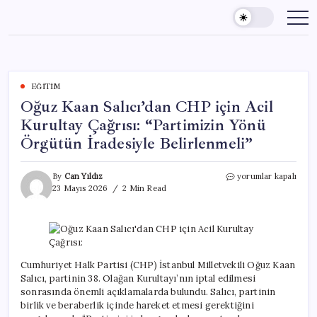
Skip
to
content
EĞITIM
Oğuz Kaan Salıcı’dan CHP için Acil
Kurultay Çağrısı: “Partimizin Yönü
Örgütün İradesiyle Belirlenmeli”
Oğuz
By
Can Yıldız
yorumlar kapalı
Kaan
23 Mayıs 2026
2 Min Read
Salıcı’dan
CHP
için
Acil
Kurultay
Çağrısı:
Cumhuriyet Halk Partisi (CHP) İstanbul Milletvekili Oğuz Kaan
“Partimizin
Salıcı, partinin 38. Olağan Kurultayı’nın iptal edilmesi
Yönü
sonrasında önemli açıklamalarda bulundu. Salıcı, partinin
Örgütün
birlik ve beraberlik içinde hareket etmesi gerektiğini
İradesiyle