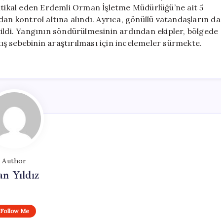
Kontrol
intikal eden Erdemli Orman İşletme Müdürlüğü’ne ait 5
Altında
dan kontrol altına alındı. Ayrıca, gönüllü vatandaşların da
için
rildi. Yangının söndürülmesinin ardından ekipler, bölgede
ş sebebinin araştırılması için incelemeler sürmekte.
Author
n Yıldız
Follow Me