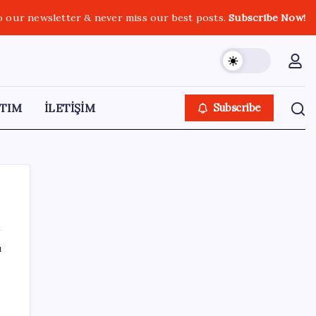
o our newsletter & never miss our best posts.
Subscribe Now!
TIM
İLETİŞİM
Subscribe
ı
SON YAZILAR
ASELSAN’dan 6 ayda 88.5 milyar TL ciro