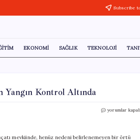
Subscribe t
ĞİTİM
EKONOMİ
SAĞLIK
TEKNOLOJİ
TANI
n Yangın Kontrol Altında
Mersin
yorumlar kapal
Erdemli’de
Ortaya
Çıkan
Yangın
Suçatı mevkiinde, henüz nedeni belirlenemeyen bir örtü