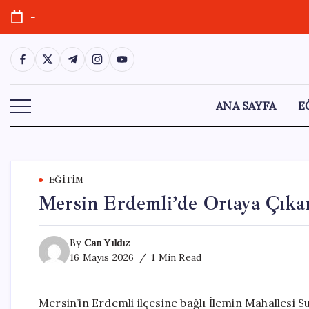
Skip
-
to
content
https://www.facebook.com/
https://twitter.com/
https://t.me/
https://www.instagram.com/
https://youtube.com/
ANA SAYFA
E
EĞITIM
Mersin Erdemli’de Ortaya Çıka
By
Can Yıldız
16 Mayıs 2026
1 Min Read
Mersin’in Erdemli ilçesine bağlı İlemin Mahallesi 