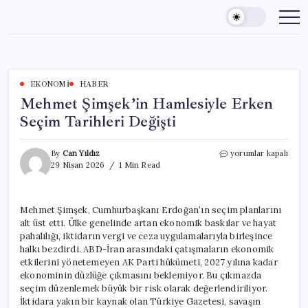
Skip
to
content
EKONOMI
HABER
Mehmet Şimşek’in Hamlesiyle Erken
Seçim Tarihleri Değişti
Mehmet
By
Can Yıldız
yorumlar kapalı
Şimşek’in
29 Nisan 2026
1 Min Read
Hamlesiyle
Erken
Seçim
Mehmet Şimşek, Cumhurbaşkanı Erdoğan’ın seçim planlarını
Tarihleri
alt üst etti. Ülke genelinde artan ekonomik baskılar ve hayat
Değişti
için
pahalılığı, iktidarın vergi ve ceza uygulamalarıyla birleşince
halkı bezdirdi. ABD-İran arasındaki çatışmaların ekonomik
etkilerini yönetemeyen AK Parti hükümeti, 2027 yılına kadar
ekonominin düzlüğe çıkmasını beklemiyor. Bu çıkmazda
seçim düzenlemek büyük bir risk olarak değerlendiriliyor.
İktidara yakın bir kaynak olan Türkiye Gazetesi, savaşın