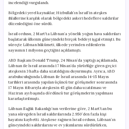
incelendiği vurgulandı.
Bölgedeki yerel kaynaklar, Hizbullah’ın İsrail’in ateşkes
ihlallerine karşılık olarak bölgedeki askeri hedeflere saldırılar
düzenlediğini öne sürdü.
İsrail ordusu, 2 Mart’ta Lübnan’a yönelik yoğun hava saldırıları
başlatarak ülkenin güneyindeki birçok beldeyi işgal etmişti. Bu
süreçte Lübnan hükümeti, ülkede yerinden edilenlerin
sayısının 1 milyonu geçtiğini açıklamıştı.
ABD Başkanı Donald Trump, 24 Nisan’da yaptığı açıklamada,
Lübnan ile İsrail arasında 17 Nisan’da yürürlüğe giren geçici
ateşkesin 3 hafta daha uzatıldığını duyurmuştu. Ayrıca, ABD
arabuluculuğunda Lübnan ile İsrail arasında 14-15 Mayıs
tarihleri arasında yapılan üçüncü tur görüşmeler sonrasında
17 Mayıs itibarıyla ateşkesin 45 gün daha uzatılması ve
Haziran ayı başında dördüncü tur görüşmelerin yapılması
kararlaştırılmıştı.
Lübnan Sağlık Bakanlığı’nın verilerine göre, 2 Mart’tan bu
yana süregelen İsrail saldırılarında 2.950’den fazla kişi
hayatını kaybetti. Ateşkese rağmen İsrail ordusu, Lübnan’ın
güneyindeki saldırılarını ve ev yıkımlarını sürdürürken,