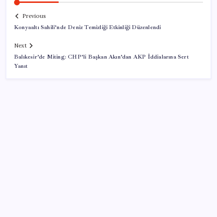
Previous
Konyaaltı Sahili’nde Deniz Temizliği Etkinliği Düzenlendi
Next
Balıkesir’de Miting: CHP’li Başkan Akın’dan AKP İddialarına Sert
Yanıt
SON YAZILAR
ASELSAN’dan 6 ayda 88.5 milyar TL ciro
BMW sürücülerini çileden çıkardı: Kontağı açan