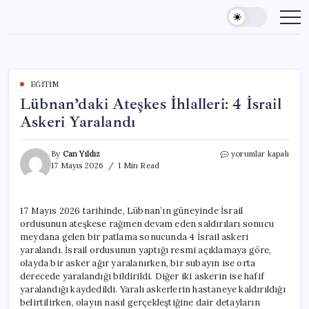
Skip
to
content
EĞITIM
Lübnan’daki Ateşkes İhlalleri: 4 İsrail
Askeri Yaralandı
Lübnan’daki
By
Can Yıldız
yorumlar kapalı
Ateşkes
17 Mayıs 2026
1 Min Read
İhlalleri:
4
İsrail
17 Mayıs 2026 tarihinde, Lübnan’ın güneyinde İsrail
Askeri
ordusunun ateşkese rağmen devam eden saldırıları sonucu
Yaralandı
için
meydana gelen bir patlama sonucunda 4 İsrail askeri
yaralandı. İsrail ordusunun yaptığı resmi açıklamaya göre,
olayda bir asker ağır yaralanırken, bir subayın ise orta
derecede yaralandığı bildirildi. Diğer iki askerin ise hafif
yaralandığı kaydedildi. Yaralı askerlerin hastaneye kaldırıldığı
belirtilirken, olayın nasıl gerçekleştiğine dair detayların