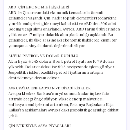
ABD-ÇİN EKONOMİK İLİŞKİLERİ
ABD ile Çin arasındaki ekonomik temaslarda önemli
gelişmeler yaşandı. Çin, nadir toprak elementleri tedarikine
yönelik endişeleri gidermeyi kabul etti ve ABD’den 200 adet
Boeing uçağı alımı onaylandı. Ayrıca, ABD tarım ürünlerinden
yıllık en az 17 milyar dolarlık alım planlandığı açıklandı. Bu
gelişmeler, iki ülke arasındaki ekonomik ilişkilerde kısmi bir
yumuşama sinyali olarak değerlendiriliyor.
ALTIN, PETROL VE DOLAR DURUMU
Altın fiyatı 4.545 dolara, Brent petrol fiyatı ise 107,9 dolara
yükseldi. Dolar endeksi ise 99,3 seviyesinde işlem görüyor.
Jeopolitik riskler, özellikle petrol fiyatlarının artışını
desteklemeye devam ediyor.
AVRUPA’DA ENFLASYON VE SİYASİ RİSKLER
Avrupa Merkez Bankası’nın yıl sonuna kadar üç kez faiz
artırabileceği öngörülüyor. Yüksek enerji maliyetleri,
enflasyon endişelerini artırırken, Estonya Başbakanı Kaja
Kallas’ın açıklamaları Avrupa’daki jeopolitik gerginliğe dikkat
çekti.
ÇİN ETKİSİYLE ASYA PİYASALARI