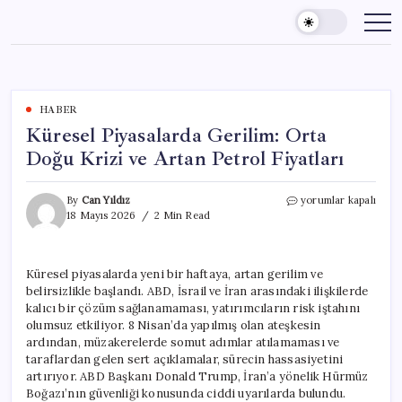
Skip
to
content
HABER
Küresel Piyasalarda Gerilim: Orta
Doğu Krizi ve Artan Petrol Fiyatları
Küresel
By
Can Yıldız
yorumlar kapalı
Piyasalarda
18 Mayıs 2026
2 Min Read
Gerilim:
Orta
Doğu
Küresel piyasalarda yeni bir haftaya, artan gerilim ve
Krizi
belirsizlikle başlandı. ABD, İsrail ve İran arasındaki ilişkilerde
ve
Artan
kalıcı bir çözüm sağlanamaması, yatırımcıların risk iştahını
Petrol
olumsuz etkiliyor. 8 Nisan’da yapılmış olan ateşkesin
Fiyatları
ardından, müzakerelerde somut adımlar atılamaması ve
için
taraflardan gelen sert açıklamalar, sürecin hassasiyetini
artırıyor. ABD Başkanı Donald Trump, İran’a yönelik Hürmüz
Boğazı’nın güvenliği konusunda ciddi uyarılarda bulundu.