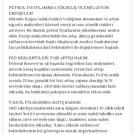
PETROL FİYATLARINDA YÜKSELİŞ VE ENFLASYON
ENDİŞELERİ
Hürmüz Boğazı’ndaki tanker trafiğinin aksamaları ve artan
sigorta maliyetleri, küresel enerji arzına yönelik riskleri
artırıyor. Bu durum, petrol fiyatlarının yükselmesine neden
oldu. Enerji maliyetlerindeki bu artış, dünya genelindeki
enflasyon üzerinde baskı oluşturarak merkez bankalarının
faiz politikalarına dair beklentileri de değiştirmeye başladı.
FED BEKLENTİLERİ: FAİZ ARTIŞI HAKİM
Federal Reserve’in yıl başında öngörülen faiz indirimleri,
mevcut savaş koşulları sonrasında yerini faiz artışı
beklentilerine bırakmış durumda. Piyasalarda, Fed’in aralık
ayında 25 baz puanlık bir faiz artışı yapma olasılığı %70
seviyelerine ulaştı. ABD’deki üretici enflasyonundaki hızlı
yükseliş, bu beklentiyi pekiştiren önemli bir etken oldu.
TAHVİL PİYASASINDA SATIŞ BASKISI
ABD tahvil piyasalarında satış dalgası derinleşti; 10 yıllık tahvil
faizleri %4,63 seviyesine yükseldi ve uzun vadeli tahviller son
yılların zirve seviyelerine ulaştı. Analistler, uzun vadeli
faizlerdeki bu yükselişi, “kalıcı yüksek enflasyon”
beklentilerinin bir göstergesi olarak değerlendiriyor.