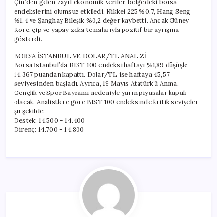
Çin’den gelen zayıf ekonomik veriler, bölgedeki borsa
endekslerini olumsuz etkiledi. Nikkei 225 %0,7, Hang Seng
%1,4 ve Şanghay Bileşik %0,2 değer kaybetti. Ancak Güney
Kore, çip ve yapay zeka temalarıyla pozitif bir ayrışma
gösterdi.
BORSA İSTANBUL VE DOLAR/TL ANALİZİ
Borsa İstanbul’da BIST 100 endeksi haftayı %1,89 düşüşle
14.367 puandan kapattı. Dolar/TL ise haftaya 45,57
seviyesinden başladı. Ayrıca, 19 Mayıs Atatürk’ü Anma,
Gençlik ve Spor Bayramı nedeniyle yarın piyasalar kapalı
olacak. Analistlere göre BIST 100 endeksinde kritik seviyeler
şu şekilde:
Destek: 14.500 – 14.400
Direnç: 14.700 – 14.800