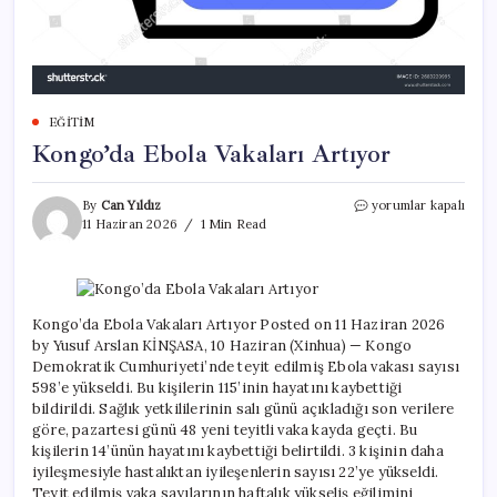
EĞITIM
Kongo’da Ebola Vakaları Artıyor
Kongo’da
By
Can Yıldız
yorumlar kapalı
Ebola
11 Haziran 2026
1 Min Read
Vakaları
Artıyor
için
Kongo’da Ebola Vakaları Artıyor Posted on 11 Haziran 2026
by Yusuf Arslan KİNŞASA, 10 Haziran (Xinhua) — Kongo
Demokratik Cumhuriyeti’nde teyit edilmiş Ebola vakası sayısı
598’e yükseldi. Bu kişilerin 115’inin hayatını kaybettiği
bildirildi. Sağlık yetkililerinin salı günü açıkladığı son verilere
göre, pazartesi günü 48 yeni teyitli vaka kayda geçti. Bu
kişilerin 14’ünün hayatını kaybettiği belirtildi. 3 kişinin daha
iyileşmesiyle hastalıktan iyileşenlerin sayısı 22’ye yükseldi.
Teyit edilmiş vaka sayılarının haftalık yükseliş eğilimini