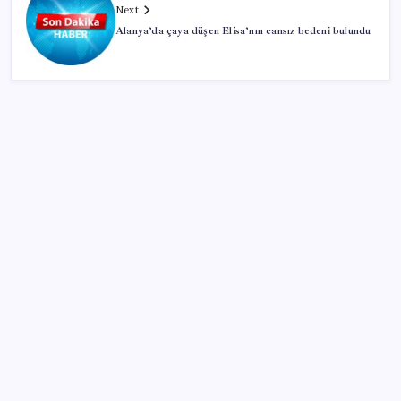
Next
Alanya’da çaya düşen Elisa’nın cansız bedeni bulundu
SON YAZILAR
İran: Hürmüz’de anlaşma yakın ancak şartlar yerine
gelmeli
Artık çalışan primi tazminata yansıyacak
Sürekli maddi sorun yaşayan insanların beyni daha
çabuk yaşlanabiliyor: ‘Beyin de yoruluyor’