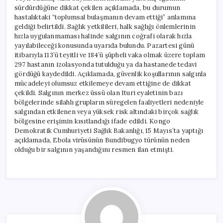
sürdürdüğüne dikkat çekilen açıklamada, bu durumun
hastalıktaki “toplumsal bulaşmanın devam ettiği” anlamına
geldiği belirtildi. Sağlık yetkilileri, halk sağlığı önlemlerinin
hızla uygulanmaması halinde salgının coğrafi olarak hızla
yayılabileceği konusunda uyarıda bulundu. Pazartesi günü
itibarıyla 113’ü teyitli ve 184’ü şüpheli vaka olmak üzere toplam
297 hastanın izolasyonda tutulduğu ya da hastanede tedavi
gördüğü kaydedildi. Açıklamada, güvenlik koşullarının salgınla
mücadeleyi olumsuz etkilemeye devam ettiğine de dikkat
çekildi. Salgının merkez üssü olan Ituri eyaletinin bazı
bölgelerinde silahlı grupların süregelen faaliyetleri nedeniyle
salgından etkilenen veya yüksek risk altındaki birçok sağlık
bölgesine erişimin kısıtlandığı ifade edildi. Kongo
Demokratik Cumhuriyeti Sağlık Bakanlığı, 15 Mayıs’ta yaptığı
açıklamada, Ebola virüsünün Bundibugyo türünün neden
olduğu bir salgının yaşandığını resmen ilan etmişti.