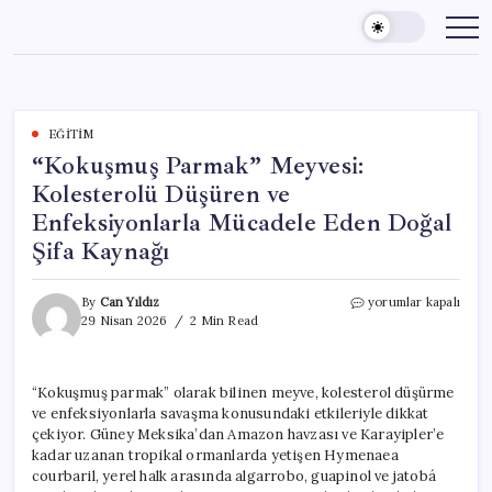
Skip
to
content
EĞITIM
“Kokuşmuş Parmak” Meyvesi:
Kolesterolü Düşüren ve
Enfeksiyonlarla Mücadele Eden Doğal
Şifa Kaynağı
“Kokuşmuş
By
Can Yıldız
yorumlar kapalı
Parmak”
29 Nisan 2026
2 Min Read
Meyvesi:
Kolesterolü
Düşüren
“Kokuşmuş parmak” olarak bilinen meyve, kolesterol düşürme
ve
ve enfeksiyonlarla savaşma konusundaki etkileriyle dikkat
Enfeksiyonlarla
Mücadele
çekiyor. Güney Meksika’dan Amazon havzası ve Karayipler’e
Eden
kadar uzanan tropikal ormanlarda yetişen Hymenaea
Doğal
courbaril, yerel halk arasında algarrobo, guapinol ve jatobá
Şifa