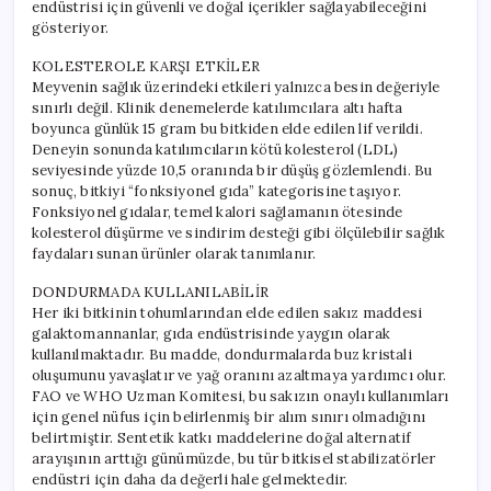
endüstrisi için güvenli ve doğal içerikler sağlayabileceğini
gösteriyor.
KOLESTEROLE KARŞI ETKİLER
Meyvenin sağlık üzerindeki etkileri yalnızca besin değeriyle
sınırlı değil. Klinik denemelerde katılımcılara altı hafta
boyunca günlük 15 gram bu bitkiden elde edilen lif verildi.
Deneyin sonunda katılımcıların kötü kolesterol (LDL)
seviyesinde yüzde 10,5 oranında bir düşüş gözlemlendi. Bu
sonuç, bitkiyi “fonksiyonel gıda” kategorisine taşıyor.
Fonksiyonel gıdalar, temel kalori sağlamanın ötesinde
kolesterol düşürme ve sindirim desteği gibi ölçülebilir sağlık
faydaları sunan ürünler olarak tanımlanır.
DONDURMADA KULLANILABİLİR
Her iki bitkinin tohumlarından elde edilen sakız maddesi
galaktomannanlar, gıda endüstrisinde yaygın olarak
kullanılmaktadır. Bu madde, dondurmalarda buz kristali
oluşumunu yavaşlatır ve yağ oranını azaltmaya yardımcı olur.
FAO ve WHO Uzman Komitesi, bu sakızın onaylı kullanımları
için genel nüfus için belirlenmiş bir alım sınırı olmadığını
belirtmiştir. Sentetik katkı maddelerine doğal alternatif
arayışının arttığı günümüzde, bu tür bitkisel stabilizatörler
endüstri için daha da değerli hale gelmektedir.