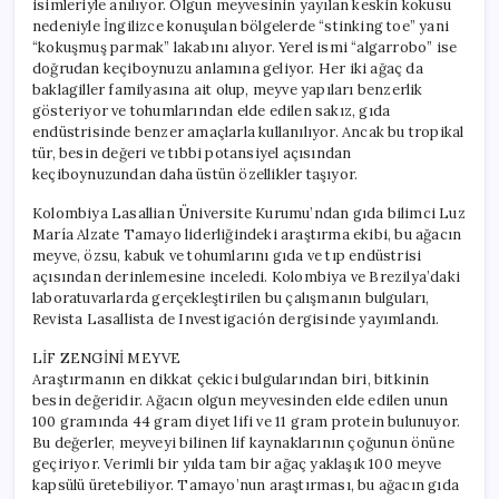
isimleriyle anılıyor. Olgun meyvesinin yayılan keskin kokusu
Kaynağı
nedeniyle İngilizce konuşulan bölgelerde “stinking toe” yani
için
“kokuşmuş parmak” lakabını alıyor. Yerel ismi “algarrobo” ise
doğrudan keçiboynuzu anlamına geliyor. Her iki ağaç da
baklagiller familyasına ait olup, meyve yapıları benzerlik
gösteriyor ve tohumlarından elde edilen sakız, gıda
endüstrisinde benzer amaçlarla kullanılıyor. Ancak bu tropikal
tür, besin değeri ve tıbbi potansiyel açısından
keçiboynuzundan daha üstün özellikler taşıyor.
Kolombiya Lasallian Üniversite Kurumu’ndan gıda bilimci Luz
María Alzate Tamayo liderliğindeki araştırma ekibi, bu ağacın
meyve, özsu, kabuk ve tohumlarını gıda ve tıp endüstrisi
açısından derinlemesine inceledi. Kolombiya ve Brezilya’daki
laboratuvarlarda gerçekleştirilen bu çalışmanın bulguları,
Revista Lasallista de Investigación dergisinde yayımlandı.
LİF ZENGİNİ MEYVE
Araştırmanın en dikkat çekici bulgularından biri, bitkinin
besin değeridir. Ağacın olgun meyvesinden elde edilen unun
100 gramında 44 gram diyet lifi ve 11 gram protein bulunuyor.
Bu değerler, meyveyi bilinen lif kaynaklarının çoğunun önüne
geçiriyor. Verimli bir yılda tam bir ağaç yaklaşık 100 meyve
kapsülü üretebiliyor. Tamayo’nun araştırması, bu ağacın gıda