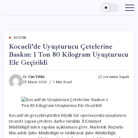
Skip
to
content
EĞITIM
Kocaeli’de Uyuşturucu Çetelerine
Baskın: 1 Ton 80 Kilogram Uyuşturucu
Ele Geçirildi
Kocaeli’de
By
Can Yıldız
yorumlar kapalı
Uyuşturucu
25 Mayıs 2026
1 Min Read
Çetelerine
Baskın:
1
Ton
80
Kilogram
Kocaeli’de gerçekleştirilen büyük bir operasyonla uyuşturucu
Uyuşturucu
ticareti yapan çetelere darbe vuruldu. İl Emniyet
Ele
Müdürlüğü’nden yapılan açıklamaya göre, Narkotik Suçlarla
Geçirildi
Mücadele Şube Müdürlüğü ve İstihbarat Şube Müdürlüğü,
için