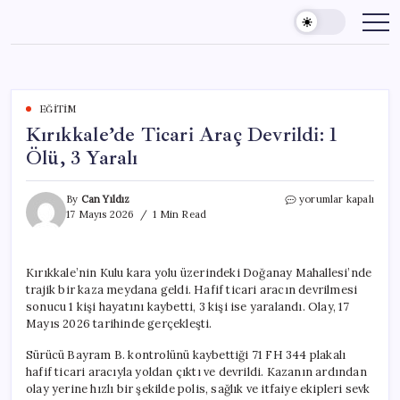
Skip
to
content
EĞITIM
Kırıkkale’de Ticari Araç Devrildi: 1
Ölü, 3 Yaralı
Kırıkkale’de
By
Can Yıldız
yorumlar kapalı
Ticari
17 Mayıs 2026
1 Min Read
Araç
Devrildi:
1
Kırıkkale’nin Kulu kara yolu üzerindeki Doğanay Mahallesi’nde
Ölü,
trajik bir kaza meydana geldi. Hafif ticari aracın devrilmesi
3
Yaralı
sonucu 1 kişi hayatını kaybetti, 3 kişi ise yaralandı. Olay, 17
için
Mayıs 2026 tarihinde gerçekleşti.
Sürücü Bayram B. kontrolünü kaybettiği 71 FH 344 plakalı
hafif ticari aracıyla yoldan çıktı ve devrildi. Kazanın ardından
olay yerine hızlı bir şekilde polis, sağlık ve itfaiye ekipleri sevk