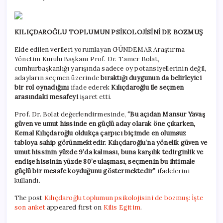
KILIÇDAROĞLU TOPLUMUN PSİKOLOJİSİNİ DE BOZMUŞ
Elde edilen verileri yorumlayan GÜNDEMAR Araştırma
Yönetim Kurulu Başkanı Prof. Dr. Tamer Bolat,
cumhurbaşkanlığı yarışında sadece oy potansiyellerinin değil,
adayların seçmen üzerinde
bıraktığı duygunun da belirleyici
bir rol oynadığını
ifade ederek
Kılıçdaroğlu ile seçmen
arasındaki mesafeyi
işaret etti.
Prof. Dr. Bolat değerlendirmesinde,
“Bu açıdan Mansur Yavaş
güven ve umut hissinde en güçlü aday olarak öne çıkarken,
Kemal Kılıçdaroğlu oldukça çarpıcı biçimde en olumsuz
tabloya sahip görünmektedir. Kılıçdaroğlu’na yönelik güven ve
umut hissinin yüzde 9’da kalması, buna karşılık tedirginlik ve
endişe hissinin yüzde 80’e ulaşması, seçmenin bu ihtimale
güçlü bir mesafe koyduğunu göstermektedir”
ifadelerini
kullandı.
The post
Kılıçdaroğlu toplumun psikolojisini de bozmuş: İşte
son anket
appeared first on
Kilis Egitim
.