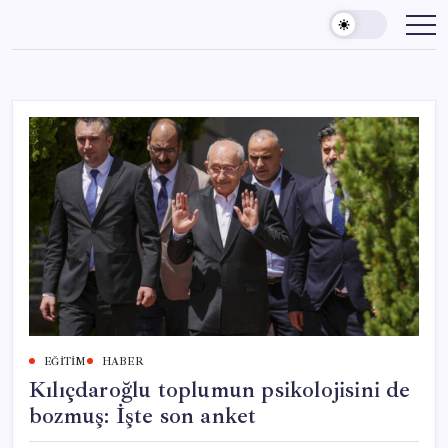
Skip
to
content
EĞITIM
HABER
Kılıçdaroğlu toplumun psikolojisini de
bozmuş: İşte son anket