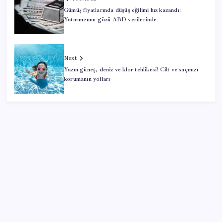
Gümüş fiyatlarında düşüş eğilimi hız kazandı:
Yatırımcının gözü ABD verilerinde
Next
Yazın güneş, deniz ve klor tehlikesi! Cilt ve saçınızı
korumanın yolları
SON YAZILAR
Meta’nın Yapay Zeka Modeli Dışarı Sızdı: Siber