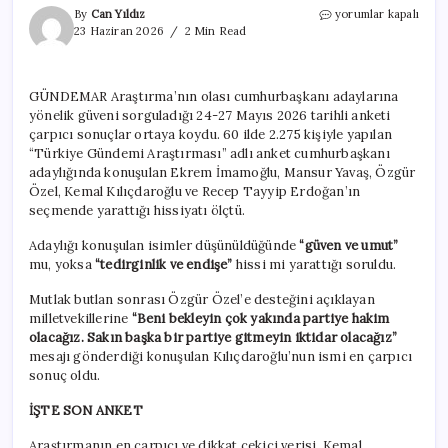
Kılıçdaroğlu
By
Can Yıldız
yorumlar kapalı
toplumun
23 Haziran 2026
2 Min Read
psikolojisini
de
bozmuş:
GÜNDEMAR Araştırma’nın olası cumhurbaşkanı adaylarına
İşte
yönelik güveni sorguladığı 24-27 Mayıs 2026 tarihli anketi
son
anket
çarpıcı sonuçlar ortaya koydu. 60 ilde 2.275 kişiyle yapılan
için
“Türkiye Gündemi Araştırması” adlı anket cumhurbaşkanı
adaylığında konuşulan Ekrem İmamoğlu, Mansur Yavaş, Özgür
Özel, Kemal Kılıçdaroğlu ve Recep Tayyip Erdoğan’ın
seçmende yarattığı hissiyatı ölçtü.
Adaylığı konuşulan isimler düşünüldüğünde
“güven ve umut”
mu, yoksa
“tedirginlik ve endişe”
hissi mi yarattığı soruldu.
Mutlak butlan sonrası Özgür Özel’e desteğini açıklayan
milletvekillerine
“Beni bekleyin çok yakında partiye hakim
olacağız. Sakın başka bir partiye gitmeyin iktidar olacağız”
mesajı gönderdiği konuşulan Kılıçdaroğlu’nun ismi en çarpıcı
sonuç oldu.
İŞTE SON ANKET
Araştırmanın en çarpıcı ve dikkat çekici verisi, Kemal