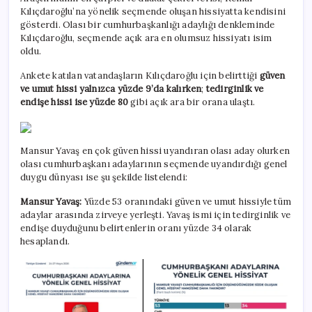
Kılıçdaroğlu’na yönelik seçmende oluşan hissiyatta kendisini
gösterdi. Olası bir cumhurbaşkanlığı adaylığı denkleminde
Kılıçdaroğlu, seçmende açık ara en olumsuz hissiyatı isim
oldu.
Ankete katılan vatandaşların Kılıçdaroğlu için belirttiği
güven
ve umut hissi yalnızca yüzde 9’da kalırken
;
tedirginlik ve
endişe hissi ise yüzde 80
gibi açık ara bir orana ulaştı.
Mansur Yavaş en çok güven hissi uyandıran olası aday olurken
olası cumhurbaşkanı adaylarının seçmende uyandırdığı genel
duygu dünyası ise şu şekilde listelendi:
Mansur Yavaş:
Yüzde 53 oranındaki güven ve umut hissiyle tüm
adaylar arasında zirveye yerleşti. Yavaş ismi için tedirginlik ve
endişe duyduğunu belirtenlerin oranı yüzde 34 olarak
hesaplandı.